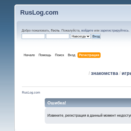
RusLog.com
Добро пожаловать,
Гость
. Пожалуйста,
войдите
или
зарегистрируйтесь
.
Начало
Помощь
Поиск
Вход
Регистрация
/
знакомства
/
игр
RusLog.com
Ошибка!
Извините, регистрация в данный момент недосту