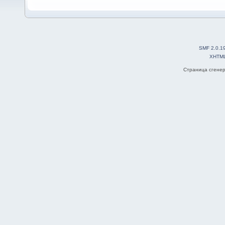
SMF 2.0.1
XHTM
Страница сгенер