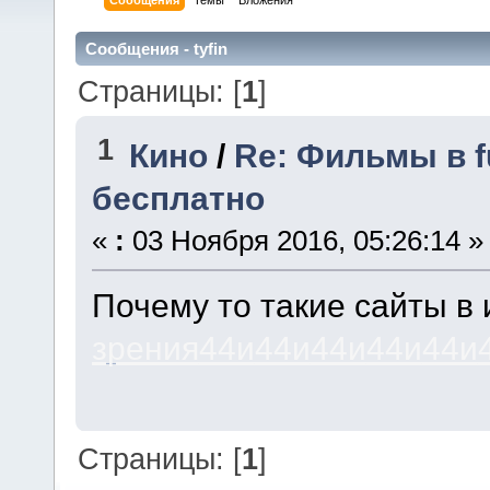
Сообщения
Темы
Вложения
Сообщения - tyfin
Страницы: [
1
]
1
Кино
/
Re: Фильмы в f
бесплатно
«
:
03 Ноября 2016, 05:26:14 »
Почему то такие сайты в 
зрения
44и
44и
44и
44и
44и
Страницы: [
1
]