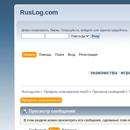
RusLog.com
Добро пожаловать,
Гость
. Пожалуйста,
войдите
или
зарегистрируйтесь
.
Начало
Помощь
Поиск
Вход
Регистрация
/
знакомства
/
игр
RusLog.com
»
Профиль пользователя met23
»
Просмотр сообщений
»
Профиль пользователя
Просмотр сообщений
В этом разделе можно просмотреть все сообщения, сделанные этим п