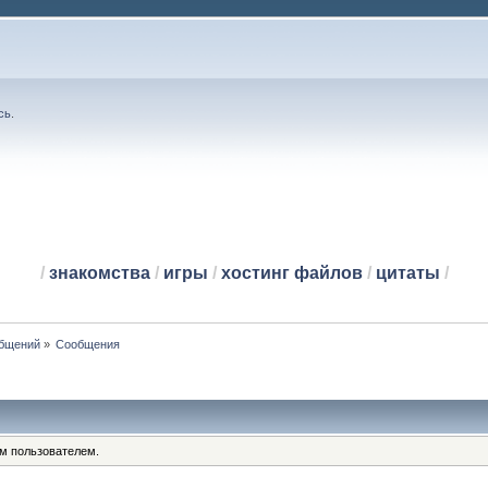
сь
.
/
знакомства
/
игры
/
хостинг файлов
/
цитаты
/
общений
»
Сообщения
им пользователем.