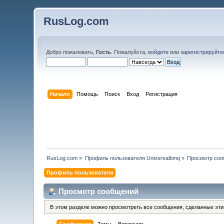
RusLog.com
Добро пожаловать,
Гость
. Пожалуйста,
войдите
или
зарегистрируйте
Начало
Помощь
Поиск
Вход
Регистрация
RusLog.com
»
Профиль пользователя Universalbmq
»
Просмотр со
Профиль пользователя
Просмотр сообщений
В этом разделе можно просмотреть все сообщения, сделанные эт