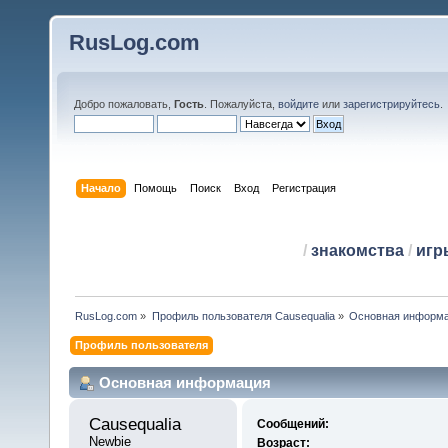
RusLog.com
Добро пожаловать,
Гость
. Пожалуйста,
войдите
или
зарегистрируйтесь
.
Начало
Помощь
Поиск
Вход
Регистрация
/
знакомства
/
игр
RusLog.com
»
Профиль пользователя Causequalia
»
Основная информ
Профиль пользователя
Основная информация
Causequalia 
Сообщений:
Newbie
Возраст: