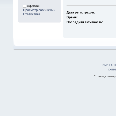
Оффлайн
Просмотр сообщений
Дата регистрации:
Статистика
Время:
Последняя активность:
SMF 2.0.1
XHTM
Страница сгенери