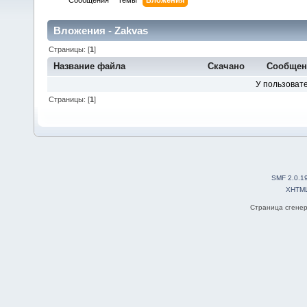
Сообщения
Темы
Вложения
Вложения - Zakvas
Страницы: [
1
]
Название файла
Скачано
Сообще
У пользовате
Страницы: [
1
]
SMF 2.0.1
XHTM
Страница сгенер