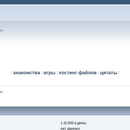
сь
.
/
знакомства
/
игры
/
хостинг файлов
/
цитаты
/
ия
1 (0.000 в день)
нет данных