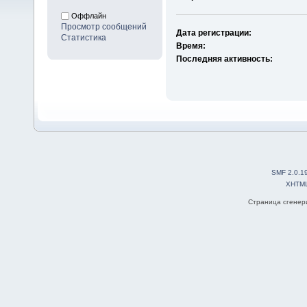
Оффлайн
Просмотр сообщений
Дата регистрации:
Статистика
Время:
Последняя активность:
SMF 2.0.1
XHTM
Страница сгенери