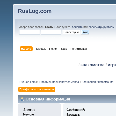
RusLog.com
Добро пожаловать,
Гость
. Пожалуйста,
войдите
или
зарегистрируйтесь
.
Начало
Помощь
Поиск
Вход
Регистрация
/
знакомства
/
игр
RusLog.com
»
Профиль пользователя Janna
»
Основная информация
Профиль пользователя
Основная информация
Janna 
Сообщений:
Newbie
Возраст: