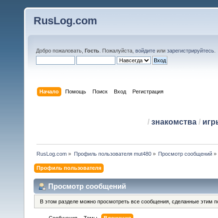
RusLog.com
Добро пожаловать,
Гость
. Пожалуйста,
войдите
или
зарегистрируйтесь
.
Начало
Помощь
Поиск
Вход
Регистрация
/
знакомства
/
игр
RusLog.com
»
Профиль пользователя mut480
»
Просмотр сообщений
»
Профиль пользователя
Просмотр сообщений
В этом разделе можно просмотреть все сообщения, сделанные этим п