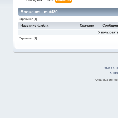
Сообщения
Темы
Вложения
Вложения - mut480
Страницы: [
1
]
Название файла
Скачано
Сообщен
У пользовате
Страницы: [
1
]
SMF 2.0.1
XHTM
Страница сгенери