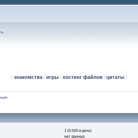
сь
.
/
знакомства
/
игры
/
хостинг файлов
/
цитаты
/
ация
1 (0.000 в день)
нет данных