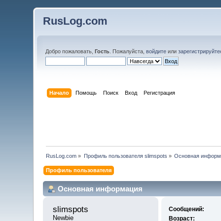
RusLog.com
Добро пожаловать,
Гость
. Пожалуйста,
войдите
или
зарегистрируйте
Начало
Помощь
Поиск
Вход
Регистрация
RusLog.com
»
Профиль пользователя slimspots
»
Основная информ
Профиль пользователя
Основная информация
slimspots 
Сообщений:
Newbie
Возраст: