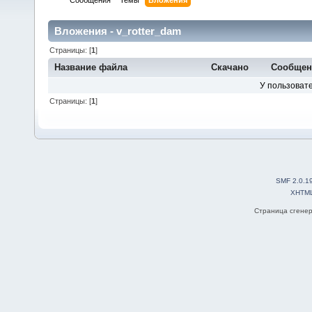
Сообщения
Темы
Вложения
Вложения - v_rotter_dam
Страницы: [
1
]
Название файла
Скачано
Сообщен
У пользовате
Страницы: [
1
]
SMF 2.0.1
XHTM
Страница сгенер