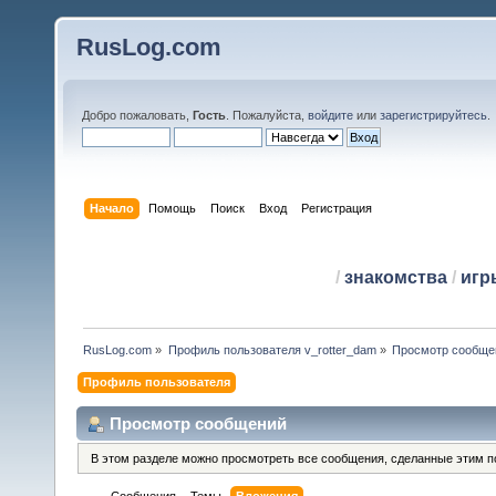
RusLog.com
Добро пожаловать,
Гость
. Пожалуйста,
войдите
или
зарегистрируйтесь
.
Начало
Помощь
Поиск
Вход
Регистрация
/
знакомства
/
игр
RusLog.com
»
Профиль пользователя v_rotter_dam
»
Просмотр сообще
Профиль пользователя
Просмотр сообщений
В этом разделе можно просмотреть все сообщения, сделанные этим п