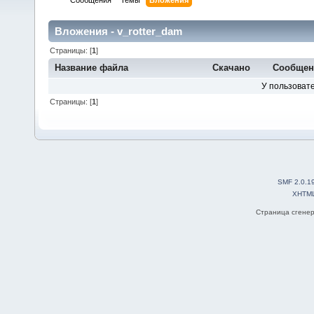
Сообщения
Темы
Вложения
Вложения - v_rotter_dam
Страницы: [
1
]
Название файла
Скачано
Сообщен
У пользовате
Страницы: [
1
]
SMF 2.0.1
XHTM
Страница сгенер