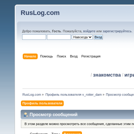
RusLog.com
Добро пожаловать,
Гость
. Пожалуйста,
войдите
или
зарегистрируйтесь
.
Начало
Помощь
Поиск
Вход
Регистрация
/
знакомства
/
игр
RusLog.com
»
Профиль пользователя v_rotter_dam
»
Просмотр сообще
Профиль пользователя
Просмотр сообщений
В этом разделе можно просмотреть все сообщения, сделанные этим п