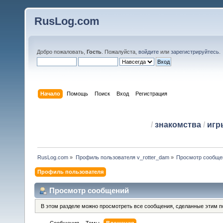
RusLog.com
Добро пожаловать,
Гость
. Пожалуйста,
войдите
или
зарегистрируйтесь
.
Начало
Помощь
Поиск
Вход
Регистрация
/
знакомства
/
игр
RusLog.com
»
Профиль пользователя v_rotter_dam
»
Просмотр сообще
Профиль пользователя
Просмотр сообщений
В этом разделе можно просмотреть все сообщения, сделанные этим п