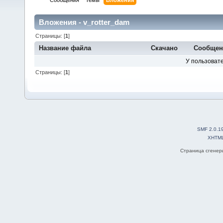
Сообщения
Темы
Вложения
Вложения - v_rotter_dam
Страницы: [
1
]
Название файла
Скачано
Сообще
У пользовате
Страницы: [
1
]
SMF 2.0.1
XHTM
Страница сгенери