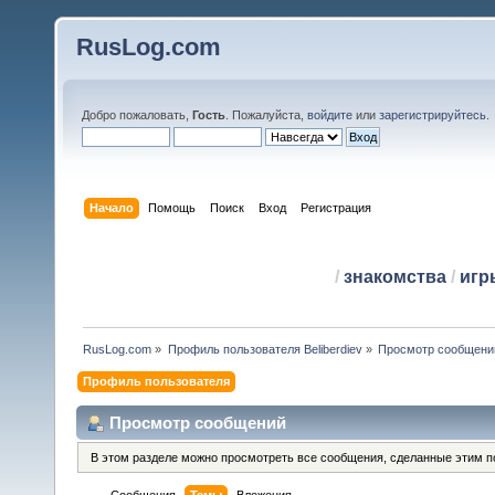
RusLog.com
Добро пожаловать,
Гость
. Пожалуйста,
войдите
или
зарегистрируйтесь
.
Начало
Помощь
Поиск
Вход
Регистрация
/
знакомства
/
игр
RusLog.com
»
Профиль пользователя Beliberdiev
»
Просмотр сообщени
Профиль пользователя
Просмотр сообщений
В этом разделе можно просмотреть все сообщения, сделанные этим п