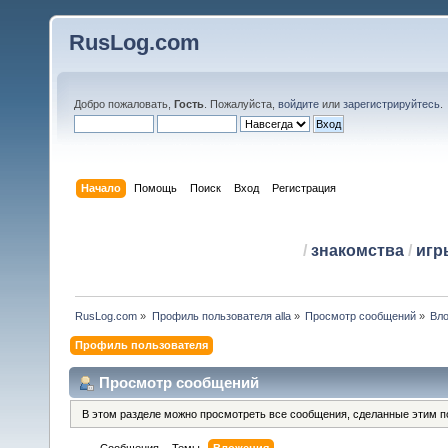
RusLog.com
Добро пожаловать,
Гость
. Пожалуйста,
войдите
или
зарегистрируйтесь
.
Начало
Помощь
Поиск
Вход
Регистрация
/
знакомства
/
игр
RusLog.com
»
Профиль пользователя alla
»
Просмотр сообщений
»
Вл
Профиль пользователя
Просмотр сообщений
В этом разделе можно просмотреть все сообщения, сделанные этим п