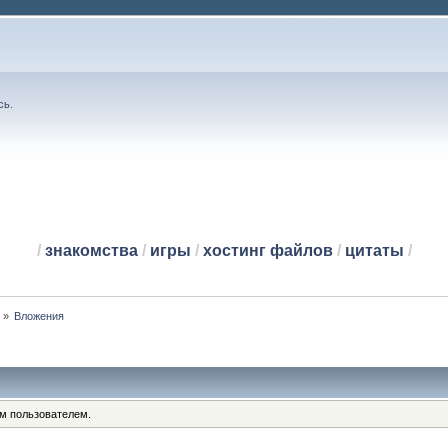
сь
.
/
знакомства
/
игры
/
хостинг файлов
/
цитаты
/
й
»
Вложения
им пользователем.