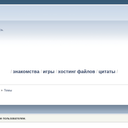
сь
.
/
знакомства
/
игры
/
хостинг файлов
/
цитаты
/
й
»
Темы
им пользователем.