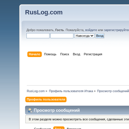
RusLog.com
Добро пожаловать,
Гость
. Пожалуйста,
войдите
или
зарегистрируйте
Начало
Помощь
Поиск
Вход
Регистрация
RusLog.com
»
Профиль пользователя Итака
»
Просмотр сообщени
Профиль пользователя
Просмотр сообщений
В этом разделе можно просмотреть все сообщения, сделанные эт