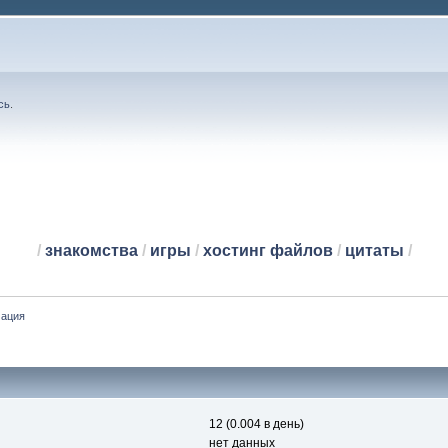
сь
.
/
знакомства
/
игры
/
хостинг файлов
/
цитаты
/
мация
12 (0.004 в день)
нет данных