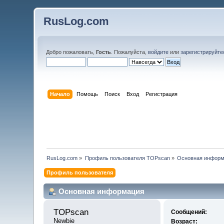
RusLog.com
Добро пожаловать,
Гость
. Пожалуйста,
войдите
или
зарегистрируйте
Начало
Помощь
Поиск
Вход
Регистрация
RusLog.com
»
Профиль пользователя TOPscan
»
Основная инфор
Профиль пользователя
Основная информация
TOPscan 
Сообщений:
Newbie
Возраст: