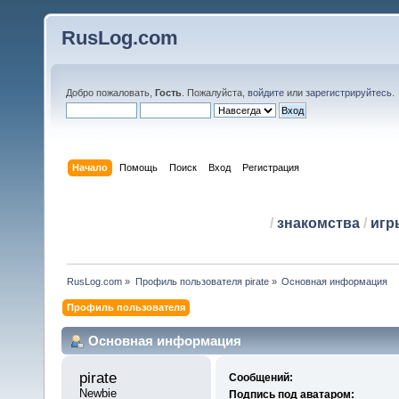
RusLog.com
Добро пожаловать,
Гость
. Пожалуйста,
войдите
или
зарегистрируйтесь
.
Начало
Помощь
Поиск
Вход
Регистрация
/
знакомства
/
игр
RusLog.com
»
Профиль пользователя pirate
»
Основная информация
Профиль пользователя
Основная информация
pirate 
Сообщений:
Newbie
Подпись под аватаром: