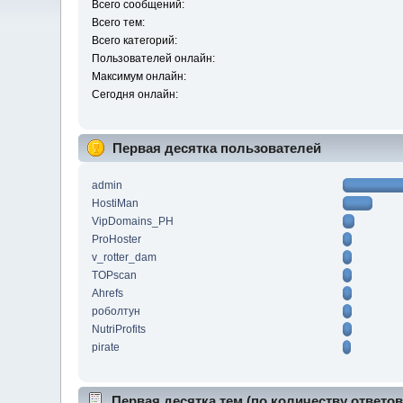
Всего сообщений:
Всего тем:
Всего категорий:
Пользователей онлайн:
Максимум онлайн:
Сегодня онлайн:
Первая десятка пользователей
admin
HostiMan
VipDomains_PH
ProHoster
v_rotter_dam
TOPscan
Ahrefs
роболтун
NutriProfits
pirate
Первая десятка тем (по количеству ответов