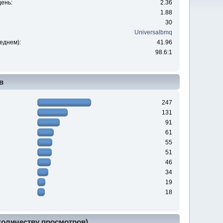
ень:
2.36
1.88
30
Universalbmq
еднем):
41.96
98.6:1
в
247
131
91
61
55
51
46
34
19
18
 количеству просмотров)