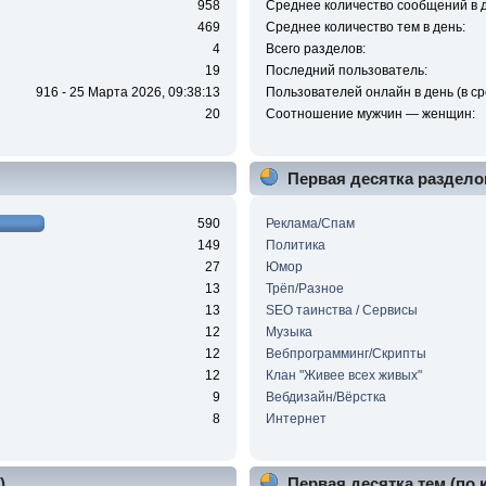
958
Среднее количество сообщений в д
469
Среднее количество тем в день:
4
Всего разделов:
19
Последний пользователь:
916 - 25 Марта 2026, 09:38:13
Пользователей онлайн в день (в ср
20
Соотношение мужчин — женщин:
Первая десятка раздело
590
Реклама/Спам
149
Политика
27
Юмор
13
Трёп/Разное
13
SEO таинства / Сервисы
12
Музыка
12
Вебпрограмминг/Скрипты
12
Клан "Живее всех живых"
9
Вебдизайн/Вёрстка
8
Интернет
)
Первая десятка тем (по