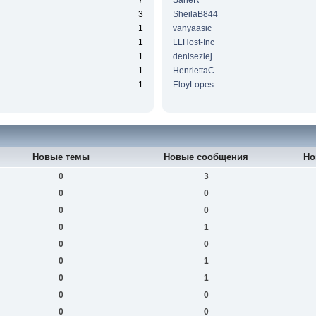
7
SaneR
3
SheilaB844
1
vanyaasic
1
LLHost-Inc
1
deniseziej
1
HenriettaC
1
EloyLopes
Новые темы
Новые сообщения
Но
0
3
0
0
0
0
0
1
0
0
0
1
0
1
0
0
0
0