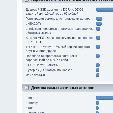
Дешевый SSD хостинг на DDR4 с DDOS
защитой для 10 сайтов за 69 рублей!
Регистрация доменов, по наилучшим ценам.
аНЕКДОТЫ
ahrefs.com - появился инструмент для анализа
обратных ссылок
Хостинг, VPS, Dedicated servers, domain names
от ProHoster
TOPscan - абузоустойчивый сервис под скан,
брут и многое другое.
Партнерская программа NutriProfits -
зарабатывай до 40% за сейл!
СССР. Нефть. Заметки.
Супер-акция "Получи по шапке"
мои закладки
Десятка самых активных авторов
admin
роболтун
pirate