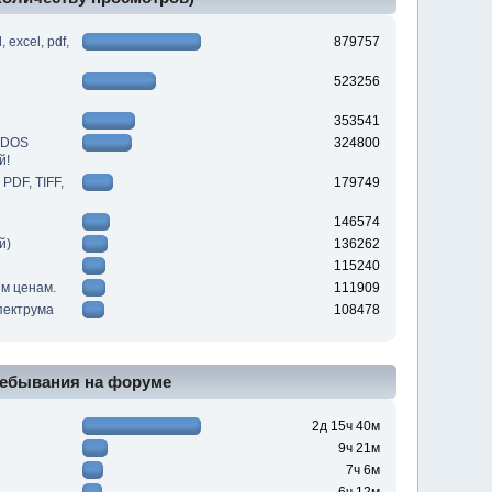
excel, pdf,
879757
523256
353541
DDOS
324800
й!
PDF, TIFF,
179749
146574
й)
136262
115240
им ценам.
111909
пектрума
108478
ебывания на форуме
2д 15ч 40м
9ч 21м
7ч 6м