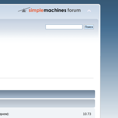
днем):
10.73