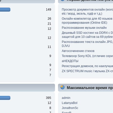
149
Просмотр документов онлайн (word, 
etc / ворд, эксель, пдф и т.д.)
26
Онлайн-компилятор для 40 языков
программирования (Online IDE)
21
Распознавание музыки онлайн
12
Дешевый SSD хостинг на DDR4 с 
защитой для 10 сайтов за 69 рубле
12
Распознавание текста онлайн JPG, 
DJVU
11
Автосочинение стихов
9
Телевизор Sony KDL (отличие сери
аНЕКДОТЫ
9
Регистрация доменов, по наилучш
7
ZX SPECTRUM music / музыка ZX-с
7
Максимальное время пр
395
admin
12
LatanyaBol
8
JonathonSc