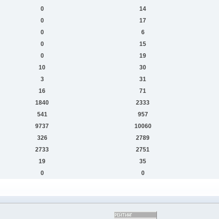
0
14
0
17
0
6
0
15
0
19
10
30
3
31
16
71
1840
2333
541
957
9737
10060
326
2789
2733
2751
19
35
0
0