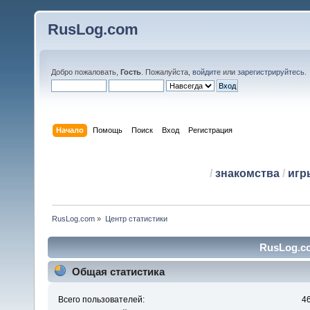
RusLog.com
Добро пожаловать,
Гость
. Пожалуйста,
войдите
или
зарегистрируйтесь
.
Начало
Помощь
Поиск
Вход
Регистрация
/
знакомства
/
игр
RusLog.com
»
Центр статистики
RusLog.co
Общая статистика
Всего пользователей:
4