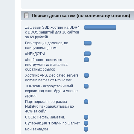
Первая десятка тем (по количеству ответов)
Дешевый SSD хостинг на DDR4
с DDOS защитой для 10 сайтов
за 69 рублей!
Регистрация доменов, по
наилучшим ценам.
аНЕКДОТЫ
ahrefs.com - появился
инструмент для анализа
обратных ссылок
Хостинг, VPS, Dedicated servers,
domain names от ProHoster
TOPscan - абузоустойчивый
сервис под скан, брут и многое
другое.
Партнерская программа
NutriProfits - зарабатывай до
40% за сейл!
СССР. Нефть. Заметки.
Супер-акция "Получи по шапке"
мои закладки