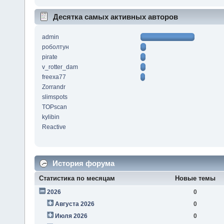
Десятка самых активных авторов
admin
роболтун
pirate
v_rotter_dam
freexa77
Zorrandr
slimspots
TOPscan
kylibin
Reactive
История форума
Статистика по месяцам
Новые темы
2026
0
Августа 2026
0
Июля 2026
0