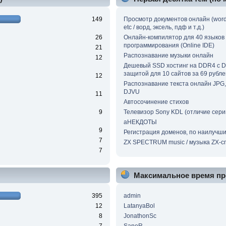
149
Просмотр документов онлайн (word, 
etc / ворд, эксель, пдф и т.д.)
26
Онлайн-компилятор для 40 языков
программирования (Online IDE)
21
Распознавание музыки онлайн
12
Дешевый SSD хостинг на DDR4 с 
защитой для 10 сайтов за 69 рубле
12
Распознавание текста онлайн JPG, 
DJVU
11
Автосочинение стихов
9
Телевизор Sony KDL (отличие сери
аНЕКДОТЫ
9
Регистрация доменов, по наилучш
7
ZX SPECTRUM music / музыка ZX-с
7
Максимальное время пр
395
admin
12
LatanyaBol
8
JonathonSc