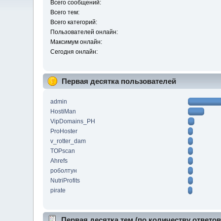
Всего сообщений:
Всего тем:
Всего категорий:
Пользователей онлайн:
Максимум онлайн:
Сегодня онлайн:
Первая десятка пользователей
admin
HostiMan
VipDomains_PH
ProHoster
v_rotter_dam
TOPscan
Ahrefs
роболтун
NutriProfits
pirate
Первая десятка тем (по количеству ответов