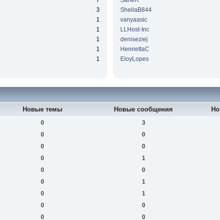
7
SaneR
3
SheilaB844
1
vanyaasic
1
LLHost-Inc
1
deniseziej
1
HenriettaC
1
EloyLopes
Новые темы
Новые сообщения
Но
0
3
0
0
0
0
0
1
0
0
0
1
0
1
0
0
0
0