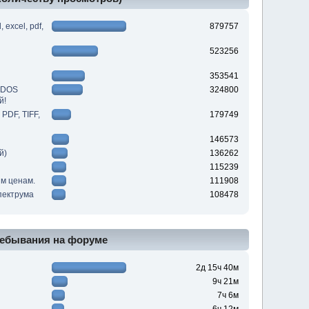
excel, pdf,
879757
523256
353541
DDOS
324800
й!
PDF, TIFF,
179749
146573
й)
136262
115239
им ценам.
111908
пектрума
108478
ебывания на форуме
2д 15ч 40м
9ч 21м
7ч 6м