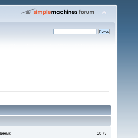
днем):
10.73