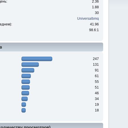
ень:
2.36
1.88
30
Universalbmq
еднем):
41.96
98.6:1
в
247
131
91
61
55
51
46
34
19
18
 количеству просмотров)