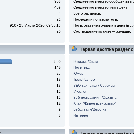
958
Среднее количество сообщений в д
469
Среднее количество тем в день:
4
Всего разделов:
21
Последний пользователь:
916 - 25 Марта 2026, 09:38:13
Пользователей онлайн в день (в ср
20
Соотношение мужчин — женщин:
Первая десятка раздело
590
Реклама/Спам
149
Политика
27
Юмор
13
Трёп/Разное
13
SEO таинства / Сервисы
12
Музыка
12
Вебпрограмминг/Скрипты
12
Клан "Живее всех живых"
9
Вебдизайн/Вёрстка
8
Интернет
)
Первая десятка тем (по