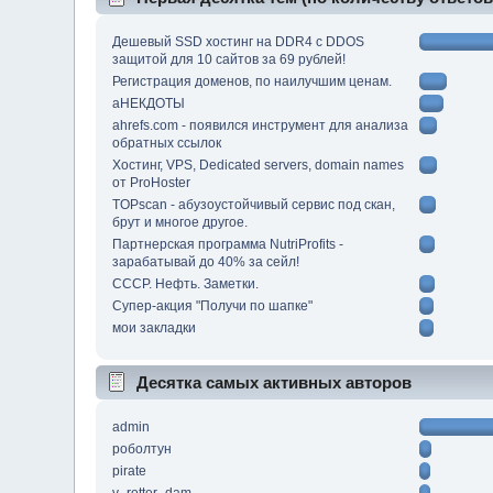
Дешевый SSD хостинг на DDR4 с DDOS
защитой для 10 сайтов за 69 рублей!
Регистрация доменов, по наилучшим ценам.
аНЕКДОТЫ
ahrefs.com - появился инструмент для анализа
обратных ссылок
Хостинг, VPS, Dedicated servers, domain names
от ProHoster
TOPscan - абузоустойчивый сервис под скан,
брут и многое другое.
Партнерская программа NutriProfits -
зарабатывай до 40% за сейл!
СССР. Нефть. Заметки.
Супер-акция "Получи по шапке"
мои закладки
Десятка самых активных авторов
admin
роболтун
pirate