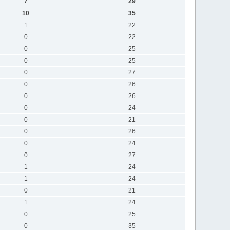
7
29
10
35
1
22
0
22
0
25
0
25
0
27
0
26
0
26
0
24
0
21
0
26
0
24
0
27
1
24
1
24
0
21
1
24
0
25
0
35