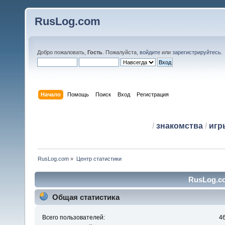
RusLog.com
Добро пожаловать,
Гость
. Пожалуйста,
войдите
или
зарегистрируйтесь
.
Начало
Помощь
Поиск
Вход
Регистрация
/
знакомства
/
игр
RusLog.com
»
Центр статистики
RusLog.co
Общая статистика
Всего пользователей:
4