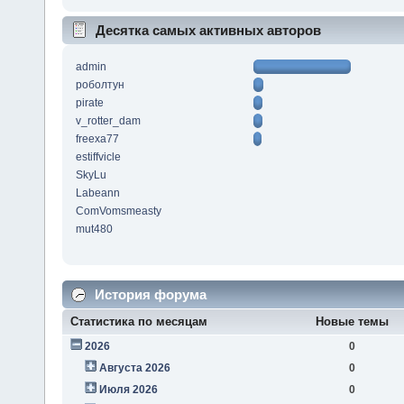
Десятка самых активных авторов
admin
роболтун
pirate
v_rotter_dam
freexa77
estiffvicle
SkyLu
Labeann
ComVomsmeasty
mut480
История форума
Статистика по месяцам
Новые темы
2026
0
Августа 2026
0
Июля 2026
0