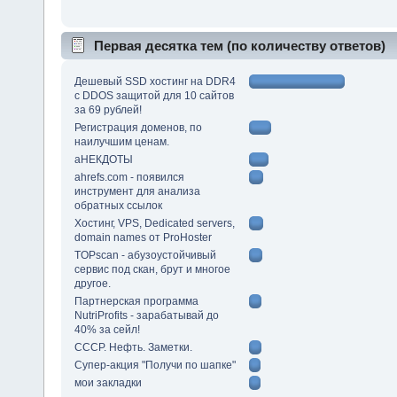
Первая десятка тем (по количеству ответов)
Дешевый SSD хостинг на DDR4
с DDOS защитой для 10 сайтов
за 69 рублей!
Регистрация доменов, по
наилучшим ценам.
аНЕКДОТЫ
ahrefs.com - появился
инструмент для анализа
обратных ссылок
Хостинг, VPS, Dedicated servers,
domain names от ProHoster
TOPscan - абузоустойчивый
сервис под скан, брут и многое
другое.
Партнерская программа
NutriProfits - зарабатывай до
40% за сейл!
СССР. Нефть. Заметки.
Супер-акция "Получи по шапке"
мои закладки