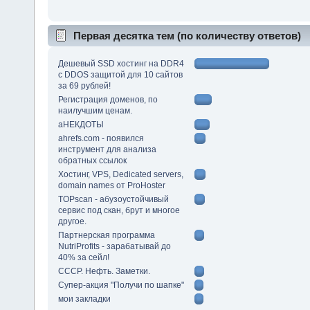
Первая десятка тем (по количеству ответов)
Дешевый SSD хостинг на DDR4
с DDOS защитой для 10 сайтов
за 69 рублей!
Регистрация доменов, по
наилучшим ценам.
аНЕКДОТЫ
ahrefs.com - появился
инструмент для анализа
обратных ссылок
Хостинг, VPS, Dedicated servers,
domain names от ProHoster
TOPscan - абузоустойчивый
сервис под скан, брут и многое
другое.
Партнерская программа
NutriProfits - зарабатывай до
40% за сейл!
СССР. Нефть. Заметки.
Супер-акция "Получи по шапке"
мои закладки