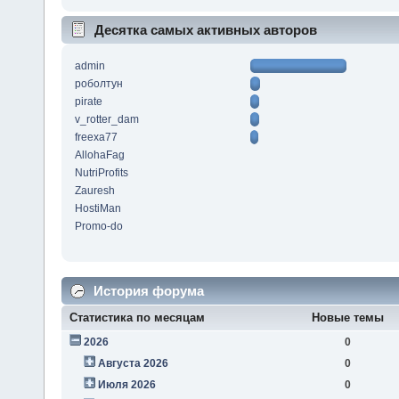
Десятка самых активных авторов
admin
роболтун
pirate
v_rotter_dam
freexa77
AllohaFag
NutriProfits
Zauresh
HostiMan
Promo-do
История форума
Статистика по месяцам
Новые темы
2026
0
Августа 2026
0
Июля 2026
0