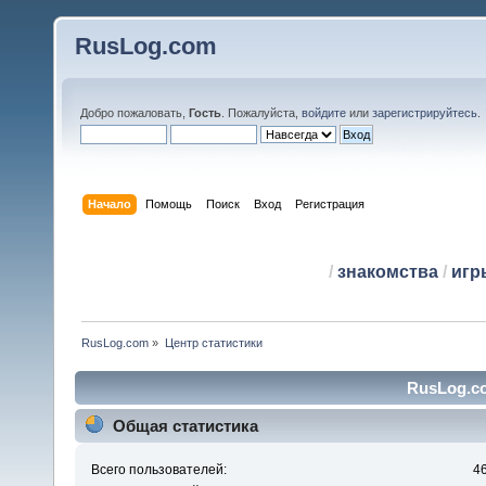
RusLog.com
Добро пожаловать,
Гость
. Пожалуйста,
войдите
или
зарегистрируйтесь
.
Начало
Помощь
Поиск
Вход
Регистрация
/
знакомства
/
игр
RusLog.com
»
Центр статистики
RusLog.co
Общая статистика
Всего пользователей:
4