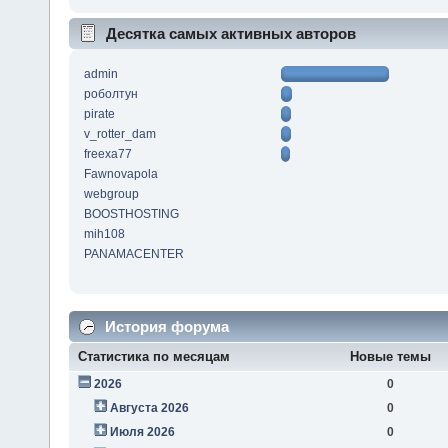
Десятка самых активных авторов
admin
роболтун
pirate
v_rotter_dam
freexa77
Fawnovapola
webgroup
BOOSTHOSTING
mih108
PANAMACENTER
История форума
Статистика по месяцам
Новые темы
2026
0
Августа 2026
0
Июля 2026
0