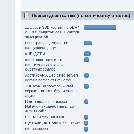
Первая десятка тем (по количеству ответов)
Дешевый SSD хостинг на DDR4
с DDOS защитой для 10 сайтов
за 69 рублей!
Регистрация доменов, по
наилучшим ценам.
аНЕКДОТЫ
ahrefs.com - появился
инструмент для анализа
обратных ссылок
Хостинг, VPS, Dedicated servers,
domain names от ProHoster
TOPscan - абузоустойчивый
сервис под скан, брут и многое
другое.
Партнерская программа
NutriProfits - зарабатывай до
40% за сейл!
СССР. Нефть. Заметки.
Супер-акция "Получи по шапке"
мои закладки