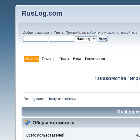
RusLog.com
Добро пожаловать,
Гость
. Пожалуйста,
войдите
или
зарегистрируйтесь
.
Начало
Помощь
Поиск
Вход
Регистрация
/
знакомства
/
игр
RusLog.com
»
Центр статистики
RusLog.co
Общая статистика
Всего пользователей:
4