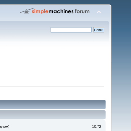
днем):
10.72