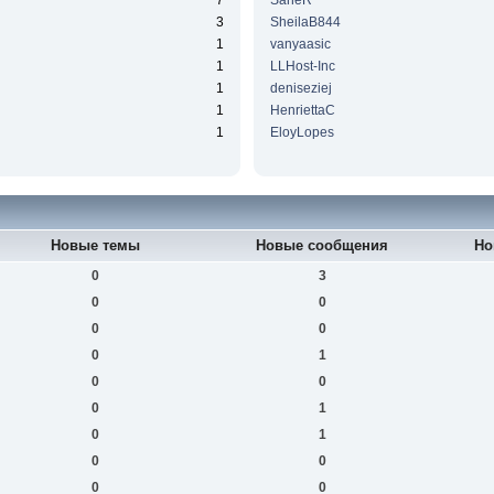
7
SaneR
3
SheilaB844
1
vanyaasic
1
LLHost-Inc
1
deniseziej
1
HenriettaC
1
EloyLopes
Новые темы
Новые сообщения
Но
0
3
0
0
0
0
0
1
0
0
0
1
0
1
0
0
0
0