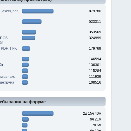
excel, pdf,
879780
523311
353569
DDOS
324999
й!
PDF, TIFF,
179769
146594
й)
136301
115284
им ценам.
111939
пектрума
108516
ебывания на форуме
2д 15ч 40м
9ч 21м
7ч 6м