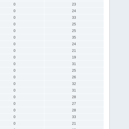
0
23
0
24
0
33
0
25
0
25
0
35
0
24
0
21
0
19
0
31
0
25
0
26
0
32
0
31
0
28
0
27
0
28
0
33
0
21