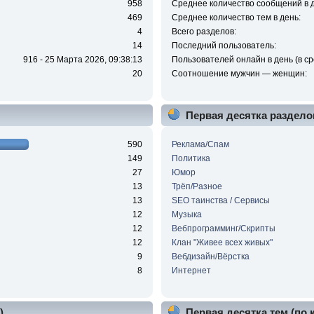
958
Среднее количество сообщений в д
469
Среднее количество тем в день:
4
Всего разделов:
14
Последний пользователь:
916 - 25 Марта 2026, 09:38:13
Пользователей онлайн в день (в ср
20
Соотношение мужчин — женщин:
Первая десятка раздело
590
Реклама/Спам
149
Политика
27
Юмор
13
Трёп/Разное
13
SEO таинства / Сервисы
12
Музыка
12
Вебпрограмминг/Скрипты
12
Клан "Живее всех живых"
9
Вебдизайн/Вёрстка
8
Интернет
)
Первая десятка тем (по