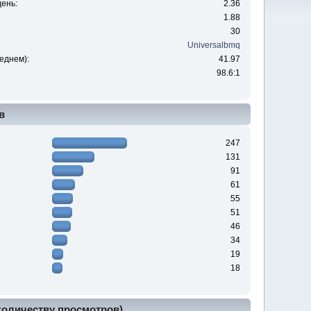
ень:
2.36
1.88
30
Universalbmq
еднем):
41.97
98.6:1
в
247
131
91
61
55
51
46
34
19
18
 количеству просмотров)