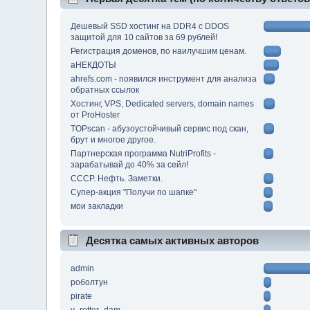
Дешевый SSD хостинг на DDR4 с DDOS
защитой для 10 сайтов за 69 рублей!
Регистрация доменов, по наилучшим ценам.
аНЕКДОТЫ
ahrefs.com - появился инструмент для анализа
обратных ссылок
Хостинг, VPS, Dedicated servers, domain names
от ProHoster
TOPscan - абузоустойчивый сервис под скан,
брут и многое другое.
Партнерская программа NutriProfits -
зарабатывай до 40% за сейл!
СССР. Нефть. Заметки.
Супер-акция "Получи по шапке"
мои закладки
Десятка самых активных авторов
admin
роболтун
pirate