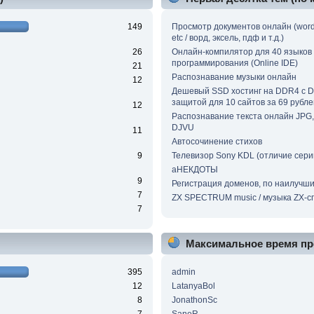
149
Просмотр документов онлайн (word, 
etc / ворд, эксель, пдф и т.д.)
26
Онлайн-компилятор для 40 языков
программирования (Online IDE)
21
Распознавание музыки онлайн
12
Дешевый SSD хостинг на DDR4 с 
защитой для 10 сайтов за 69 рубле
12
Распознавание текста онлайн JPG, 
DJVU
11
Автосочинение стихов
9
Телевизор Sony KDL (отличие сери
аНЕКДОТЫ
9
Регистрация доменов, по наилучш
7
ZX SPECTRUM music / музыка ZX-с
7
Максимальное время пр
395
admin
12
LatanyaBol
8
JonathonSc