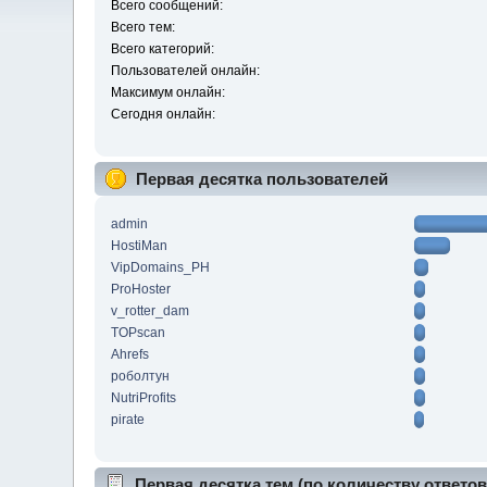
Всего сообщений:
Всего тем:
Всего категорий:
Пользователей онлайн:
Максимум онлайн:
Сегодня онлайн:
Первая десятка пользователей
admin
HostiMan
VipDomains_PH
ProHoster
v_rotter_dam
TOPscan
Ahrefs
роболтун
NutriProfits
pirate
Первая десятка тем (по количеству ответов