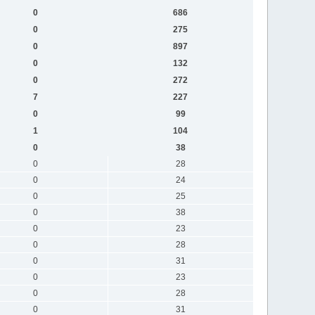
0
686
0
275
0
897
0
132
0
272
7
227
0
99
1
104
0
38
0
28
0
24
0
25
0
38
0
23
0
28
0
31
0
23
0
28
0
31