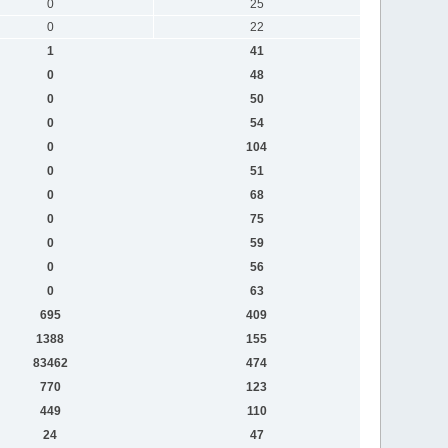
0
25
0
22
1
41
0
48
0
50
0
54
0
104
0
51
0
68
0
75
0
59
0
56
0
63
695
409
1388
155
83462
474
770
123
449
110
24
47