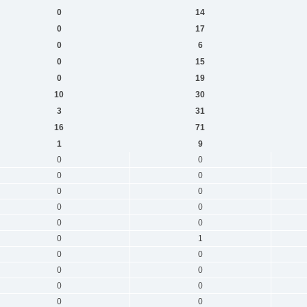
0
14
0
17
0
6
0
15
0
19
10
30
3
31
16
71
1
9
0
0
0
0
0
0
0
0
0
0
0
1
0
0
0
0
0
0
0
0