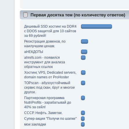
Первая десятка тем (по количеству ответов)
Дешевый SSD хостинг на DDR4
с DDOS защитой для 10 сайтов
за 69 рублей!
Регистрация доменов, по
наилучшим ценам.
аНЕКДОТЫ
ahrefs.com - появился
инструмент для анализа
обратных ссылок
Хостинг, VPS, Dedicated servers,
domain names от ProHoster
TOPscan - абузоустойчивый
сервис под скан, брут и многое
другое.
Партнерская программа
NutriProfits - зарабатывай до
40% за сейл!
СССР. Нефть. Заметки.
Супер-акция "Получи по шапке"
мои закладки