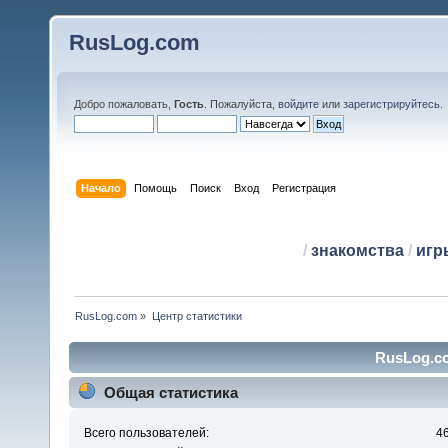
RusLog.com
Добро пожаловать,
Гость
. Пожалуйста,
войдите
или
зарегистрируйтесь
.
Начало
Помощь
Поиск
Вход
Регистрация
/
знакомства
/
игр
RusLog.com
»
Центр статистики
RusLog.co
Общая статистика
Всего пользователей:
4