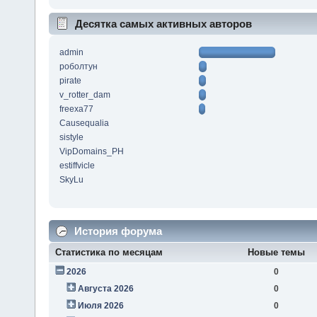
Десятка самых активных авторов
admin
роболтун
pirate
v_rotter_dam
freexa77
Causequalia
sistyle
VipDomains_PH
estiffvicle
SkyLu
История форума
Статистика по месяцам
Новые темы
2026
0
Августа 2026
0
Июля 2026
0