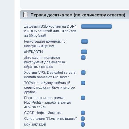
Первая десятка тем (по количеству ответов)
Дешевый SSD хостинг на DDR4
с DDOS защитой для 10 сайтов
за 69 рублей!
Регистрация доменов, по
наилучшим ценам.
аНЕКДОТЫ
ahrefs.com - появился
инструмент для анализа
обратных ссылок
Хостинг, VPS, Dedicated servers,
domain names от ProHoster
TOPscan - абузоустойчивый
сервис под скан, брут и многое
другое.
Партнерская программа
NutriProfits - зарабатывай до
40% за сейл!
СССР. Нефть. Заметки.
Супер-акция "Получи по шапке"
мои закладки