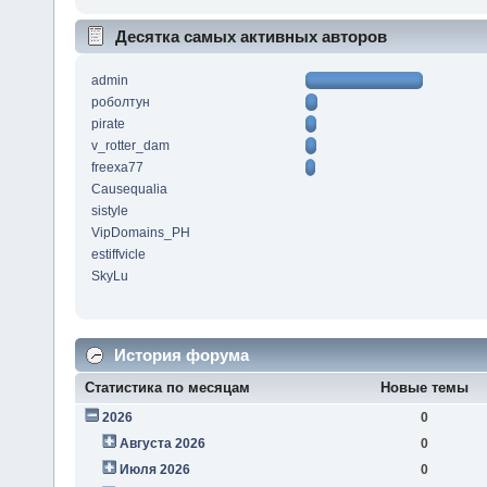
Десятка самых активных авторов
admin
роболтун
pirate
v_rotter_dam
freexa77
Causequalia
sistyle
VipDomains_PH
estiffvicle
SkyLu
История форума
Статистика по месяцам
Новые темы
2026
0
Августа 2026
0
Июля 2026
0