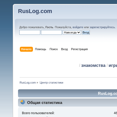
RusLog.com
Добро пожаловать,
Гость
. Пожалуйста,
войдите
или
зарегистрируйтесь
.
Начало
Помощь
Поиск
Вход
Регистрация
/
знакомства
/
игр
RusLog.com
»
Центр статистики
RusLog.co
Общая статистика
Всего пользователей:
4