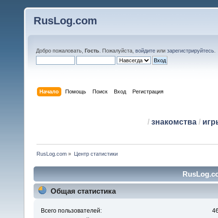
RusLog.com
Добро пожаловать,
Гость
. Пожалуйста,
войдите
или
зарегистрируйтесь
.
Начало
Помощь
Поиск
Вход
Регистрация
/
знакомства
/
игр
RusLog.com
»
Центр статистики
RusLog.co
Общая статистика
Всего пользователей:
4