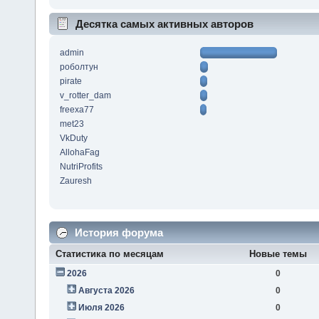
Десятка самых активных авторов
admin
роболтун
pirate
v_rotter_dam
freexa77
met23
VkDuty
AllohaFag
NutriProfits
Zauresh
История форума
Статистика по месяцам
Новые темы
2026
0
Августа 2026
0
Июля 2026
0