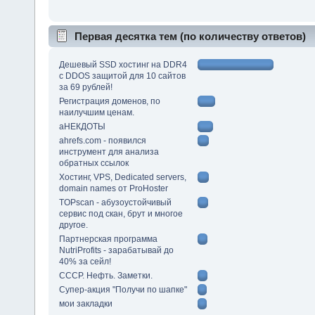
Первая десятка тем (по количеству ответов)
Дешевый SSD хостинг на DDR4
с DDOS защитой для 10 сайтов
за 69 рублей!
Регистрация доменов, по
наилучшим ценам.
аНЕКДОТЫ
ahrefs.com - появился
инструмент для анализа
обратных ссылок
Хостинг, VPS, Dedicated servers,
domain names от ProHoster
TOPscan - абузоустойчивый
сервис под скан, брут и многое
другое.
Партнерская программа
NutriProfits - зарабатывай до
40% за сейл!
СССР. Нефть. Заметки.
Супер-акция "Получи по шапке"
мои закладки