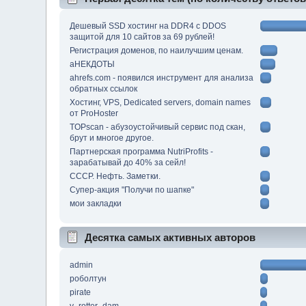
Дешевый SSD хостинг на DDR4 с DDOS
защитой для 10 сайтов за 69 рублей!
Регистрация доменов, по наилучшим ценам.
аНЕКДОТЫ
ahrefs.com - появился инструмент для анализа
обратных ссылок
Хостинг, VPS, Dedicated servers, domain names
от ProHoster
TOPscan - абузоустойчивый сервис под скан,
брут и многое другое.
Партнерская программа NutriProfits -
зарабатывай до 40% за сейл!
СССР. Нефть. Заметки.
Супер-акция "Получи по шапке"
мои закладки
Десятка самых активных авторов
admin
роболтун
pirate