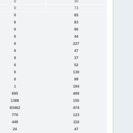
0
30
0
73
0
65
0
83
0
90
0
44
0
227
0
47
0
37
0
52
0
130
0
99
1
104
695
409
1388
155
83462
474
770
123
449
110
24
47