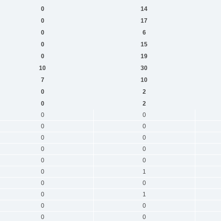
0
14
0
17
0
6
0
15
0
19
10
30
7
10
0
2
0
2
0
0
0
0
0
0
0
0
0
0
0
1
0
0
0
1
0
0
0
0