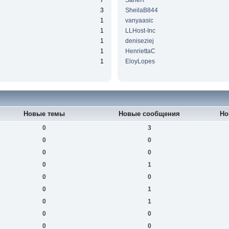
7
SaneR
3
SheilaB844
1
vanyaasic
1
LLHost-Inc
1
deniseziej
1
HenriettaC
1
EloyLopes
Новые темы
Новые сообщения
Но
0
3
0
0
0
0
0
1
0
0
0
1
0
1
0
0
0
0