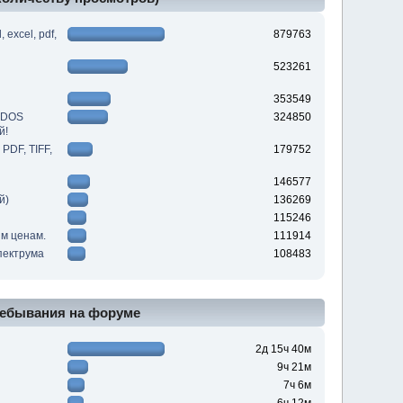
excel, pdf,
879763
523261
353549
DDOS
324850
й!
PDF, TIFF,
179752
146577
й)
136269
115246
им ценам.
111914
пектрума
108483
ебывания на форуме
2д 15ч 40м
9ч 21м
7ч 6м