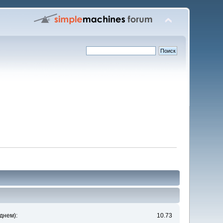
днем):
10.73