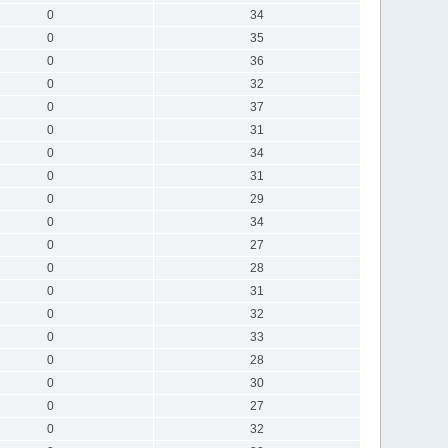
0
34
0
35
0
36
0
32
0
37
0
31
0
34
0
31
0
29
0
34
0
27
0
28
0
31
0
32
0
33
0
28
0
30
0
27
0
32