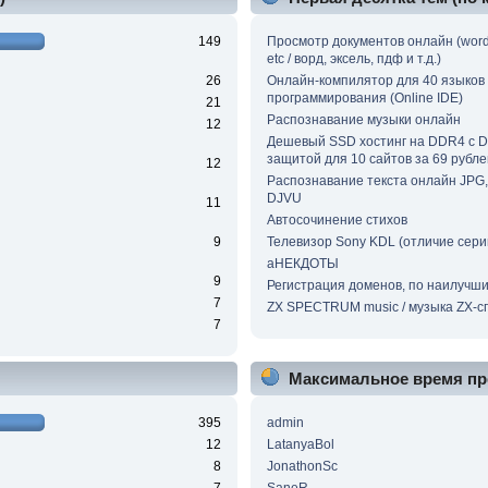
149
Просмотр документов онлайн (word, 
etc / ворд, эксель, пдф и т.д.)
26
Онлайн-компилятор для 40 языков
программирования (Online IDE)
21
Распознавание музыки онлайн
12
Дешевый SSD хостинг на DDR4 с 
защитой для 10 сайтов за 69 рубле
12
Распознавание текста онлайн JPG, 
DJVU
11
Автосочинение стихов
9
Телевизор Sony KDL (отличие сери
аНЕКДОТЫ
9
Регистрация доменов, по наилучш
7
ZX SPECTRUM music / музыка ZX-с
7
Максимальное время пр
395
admin
12
LatanyaBol
8
JonathonSc