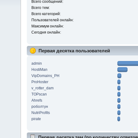
Всего сообщений:
Всего тем:
Всего категорий:
Пользователей онлайн:
Максимум онлайн:
Сегодня онлайн:
Первая десятка пользователей
admin
HostiMan
VipDomains_PH
ProHoster
v_rotter_dam
TOPscan
Ahrefs
роболтун
NutriProfits
pirate
Первая десятка тем (по количеству ответов