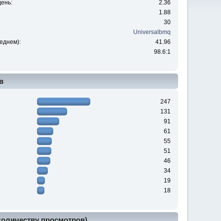
ень:
2.36
1.88
30
Universalbmq
еднем):
41.96
98.6:1
в
247
131
91
61
55
51
46
34
19
18
 количеству просмотров)