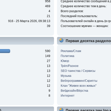
958
Среднее количество сообщений в д
469
Среднее количество тем в день:
4
Всего разделов:
21
Последний пользователь:
916 - 25 Марта 2026, 09:38:13
Пользователей онлайн в день (в ср
39
Соотношение мужчин — женщин:
Первая десятка раздело
590
Реклама/Спам
149
Политика
27
Юмор
13
Трёп/Разное
13
SEO таинства / Сервисы
12
Музыка
12
Вебпрограмминг/Скрипты
12
Клан "Живее всех живых"
9
Вебдизайн/Вёрстка
8
Интернет
)
Первая десятка тем (по