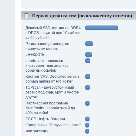
Первая десятка тем (по количеству ответов)
Дешевый SSD хостинг на DDR4
с DDOS защитой для 10 сайтов
за 69 рублей!
Регистрация доменов, по
наилучшим ценам.
аНЕКДОТЫ
ahrefs.com - появился
инструмент для анализа
обратных ссылок
Хостинг, VPS, Dedicated servers,
domain names от ProHoster
TOPscan - абузоустойчивый
сервис под скан, брут и многое
другое.
Партнерская программа
NutriProfits - зарабатывай до
40% за сейл!
СССР. Нефть. Заметки.
Супер-акция "Получи по шапке"
мои закладки