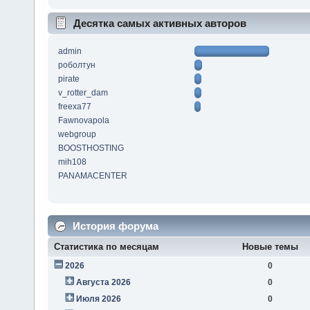
Десятка самых активных авторов
admin
роболтун
pirate
v_rotter_dam
freexa77
Fawnovapola
webgroup
BOOSTHOSTING
mih108
PANAMACENTER
История форума
Статистика по месяцам
Новые темы
2026
0
Августа 2026
0
Июля 2026
0