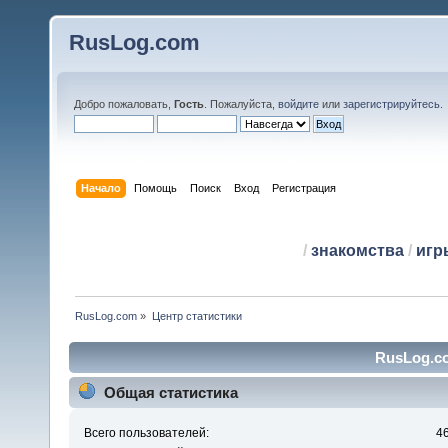
RusLog.com
Добро пожаловать,
Гость
. Пожалуйста,
войдите
или
зарегистрируйтесь
.
Начало
Помощь
Поиск
Вход
Регистрация
/
знакомства
/
игр
RusLog.com
»
Центр статистики
RusLog.co
Общая статистика
Всего пользователей:
4