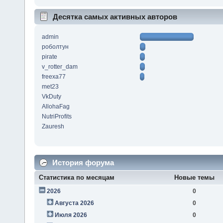
Десятка самых активных авторов
admin
роболтун
pirate
v_rotter_dam
freexa77
met23
VkDuty
AllohaFag
NutriProfits
Zauresh
История форума
Статистика по месяцам
Новые темы
2026
0
Августа 2026
0
Июля 2026
0