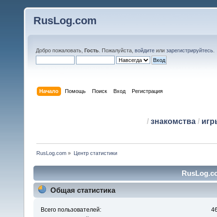
RusLog.com
Добро пожаловать,
Гость
. Пожалуйста,
войдите
или
зарегистрируйтесь
.
Начало
Помощь
Поиск
Вход
Регистрация
/
знакомства
/
игр
RusLog.com
»
Центр статистики
RusLog.co
Общая статистика
Всего пользователей:
4