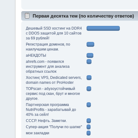
Первая десятка тем (по количеству ответов)
Дешевый SSD хостинг на DDR4
с DDOS защитой для 10 сайтов
за 69 рублей!
Регистрация доменов, по
наилучшим ценам.
аНЕКДОТЫ
ahrefs.com - появился
инструмент для анализа
обратных ссылок
Хостинг, VPS, Dedicated servers,
domain names от ProHoster
TOPscan - абузоустойчивый
сервис под скан, брут и многое
другое.
Партнерская программа
NutriProfits - зарабатывай до
40% за сейл!
СССР. Нефть. Заметки.
Супер-акция "Получи по шапке"
мои закладки