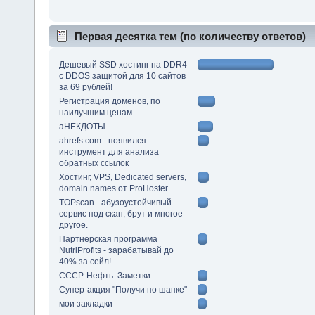
Первая десятка тем (по количеству ответов)
Дешевый SSD хостинг на DDR4
с DDOS защитой для 10 сайтов
за 69 рублей!
Регистрация доменов, по
наилучшим ценам.
аНЕКДОТЫ
ahrefs.com - появился
инструмент для анализа
обратных ссылок
Хостинг, VPS, Dedicated servers,
domain names от ProHoster
TOPscan - абузоустойчивый
сервис под скан, брут и многое
другое.
Партнерская программа
NutriProfits - зарабатывай до
40% за сейл!
СССР. Нефть. Заметки.
Супер-акция "Получи по шапке"
мои закладки