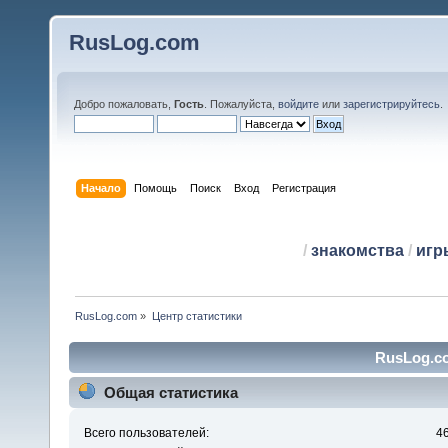
RusLog.com
Добро пожаловать,
Гость
. Пожалуйста,
войдите
или
зарегистрируйтесь
.
Начало
Помощь
Поиск
Вход
Регистрация
/
знакомства
/
игр
RusLog.com
»
Центр статистики
RusLog.co
Общая статистика
Всего пользователей:
4