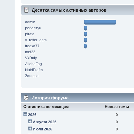
Десятка самых активных авторов
admin
роболтун
pirate
v_rotter_dam
freexa77
met23
VkDuty
AllohaFag
NutriProfits
Zauresh
История форума
Статистика по месяцам
Новые темы
2026
0
Августа 2026
0
Июля 2026
0