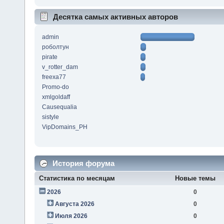
Десятка самых активных авторов
admin
роболтун
pirate
v_rotter_dam
freexa77
Promo-do
xmlgoldaff
Causequalia
sistyle
VipDomains_PH
История форума
Статистика по месяцам
Новые темы
2026
0
Августа 2026
0
Июля 2026
0