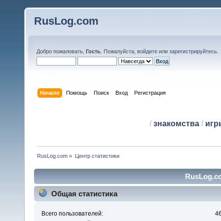
RusLog.com
Добро пожаловать,
Гость
. Пожалуйста,
войдите
или
зарегистрируйтесь
.
Начало
Помощь
Поиск
Вход
Регистрация
/
знакомства
/
игр
RusLog.com
»
Центр статистики
RusLog.co
Общая статистика
Всего пользователей:
4