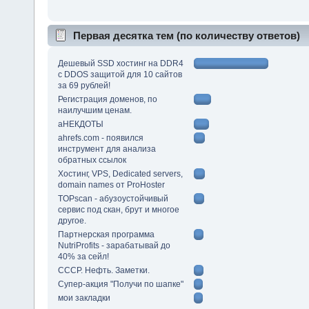
Первая десятка тем (по количеству ответов)
Дешевый SSD хостинг на DDR4
с DDOS защитой для 10 сайтов
за 69 рублей!
Регистрация доменов, по
наилучшим ценам.
аНЕКДОТЫ
ahrefs.com - появился
инструмент для анализа
обратных ссылок
Хостинг, VPS, Dedicated servers,
domain names от ProHoster
TOPscan - абузоустойчивый
сервис под скан, брут и многое
другое.
Партнерская программа
NutriProfits - зарабатывай до
40% за сейл!
СССР. Нефть. Заметки.
Супер-акция "Получи по шапке"
мои закладки