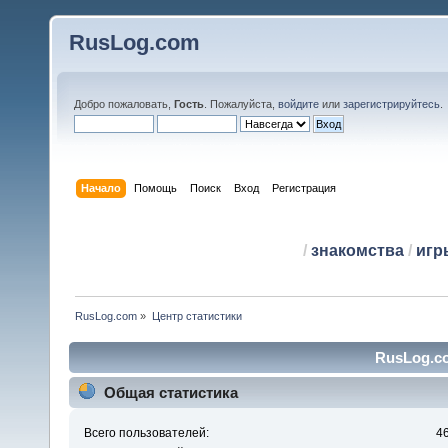
RusLog.com
Добро пожаловать,
Гость
. Пожалуйста,
войдите
или
зарегистрируйтесь
.
Начало
Помощь
Поиск
Вход
Регистрация
/
знакомства
/
игр
RusLog.com
»
Центр статистики
RusLog.co
Общая статистика
Всего пользователей:
4