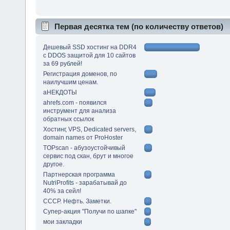
Первая десятка тем (по количеству ответов)
Дешевый SSD хостинг на DDR4
с DDOS защитой для 10 сайтов
за 69 рублей!
Регистрация доменов, по
наилучшим ценам.
аНЕКДОТЫ
ahrefs.com - появился
инструмент для анализа
обратных ссылок
Хостинг, VPS, Dedicated servers,
domain names от ProHoster
TOPscan - абузоустойчивый
сервис под скан, брут и многое
другое.
Партнерская программа
NutriProfits - зарабатывай до
40% за сейл!
СССР. Нефть. Заметки.
Супер-акция "Получи по шапке"
мои закладки