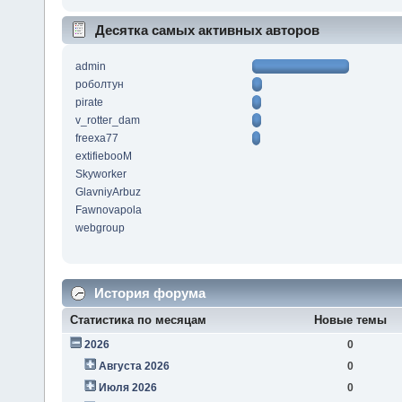
Десятка самых активных авторов
admin
роболтун
pirate
v_rotter_dam
freexa77
extifiebooM
Skyworker
GlavniyArbuz
Fawnovapola
webgroup
История форума
Статистика по месяцам
Новые темы
2026
0
Августа 2026
0
Июля 2026
0