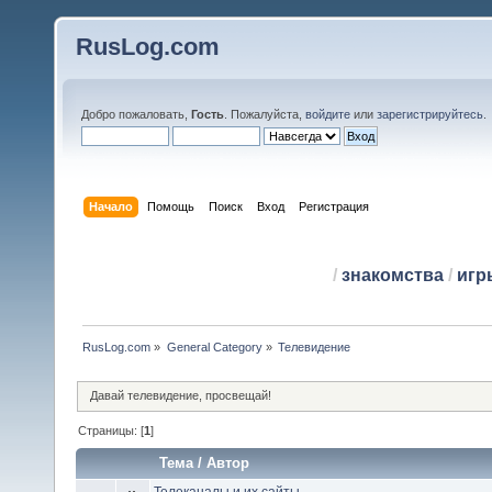
RusLog.com
Добро пожаловать,
Гость
. Пожалуйста,
войдите
или
зарегистрируйтесь
.
Начало
Помощь
Поиск
Вход
Регистрация
/
знакомства
/
игр
RusLog.com
»
General Category
»
Телевидение
Давай телевидение, просвещай!
Страницы: [
1
]
Тема
/
Автор
Телеканалы и их сайты