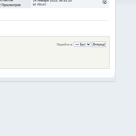
14 Января 2015, 08:53:10
от
AlisaV
2 Просмотров
Перейти в: