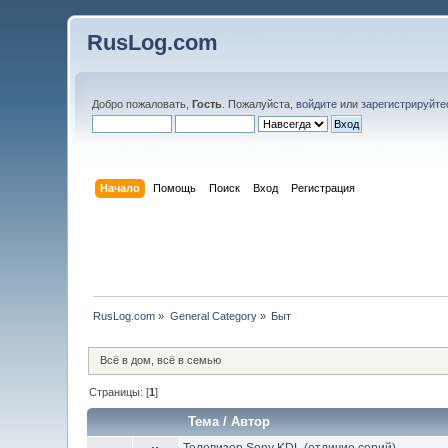
RusLog.com
Добро пожаловать,
Гость
. Пожалуйста,
войдите
или
зарегистрируйте
Начало
Помощь
Поиск
Вход
Регистрация
RusLog.com
»
General Category
»
Быт
Всё в дом, всё в семью
Страницы: [
1
]
Тема
/
Автор
Телевизор Sony KDL (отличие серий)