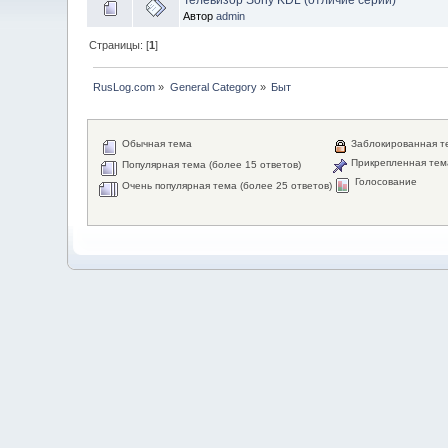
Автор
admin
Страницы: [
1
]
RusLog.com
»
General Category
»
Быт
Обычная тема
Заблокированная т
Прикрепленная тем
Популярная тема (более 15 ответов)
Голосование
Очень популярная тема (более 25 ответов)