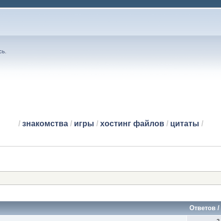
сь
.
/
знакомства
/
игры
/
хостинг файлов
/
цитаты
/
Ответов
2