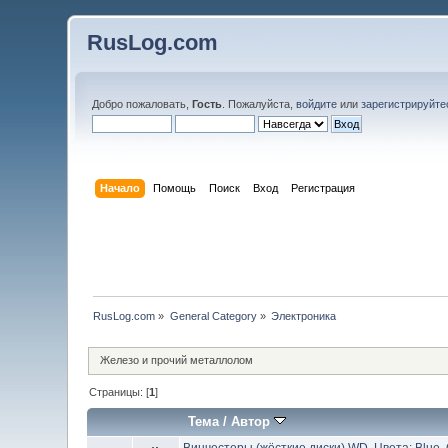
RusLog.com
Добро пожаловать,
Гость
. Пожалуйста,
войдите
или
зарегистрируйте
Начало
Помощь
Поиск
Вход
Регистрация
RusLog.com
»
General Category
»
Электроника
Железо и прочий металлолом
Страницы: [
1
]
Тема
/
Автор
Винчестеры (жёсткие диски) WD. Цвета: Blue, 