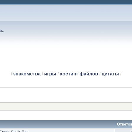
сь
.
/
знакомства
/
игры
/
хостинг файлов
/
цитаты
/
Ответо
Green, Black, Red