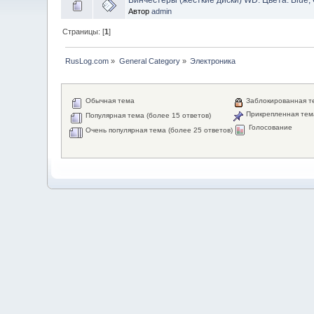
Автор
admin
Страницы: [
1
]
RusLog.com
»
General Category
»
Электроника
Обычная тема
Заблокированная т
Прикрепленная тем
Популярная тема (более 15 ответов)
Голосование
Очень популярная тема (более 25 ответов)