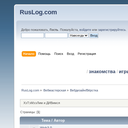
RusLog.com
Добро пожаловать,
Гость
. Пожалуйста,
войдите
или
зарегистрируйтесь
.
Начало
Помощь
Поиск
Вход
Регистрация
/
знакомства
/
игр
RusLog.com
»
Вебмастерская
»
Вебдизайн/Вёрстка
ХэТэМээЛим и ДИВимся
Страницы: [
1
]
Тема
/
Автор
Web3.0