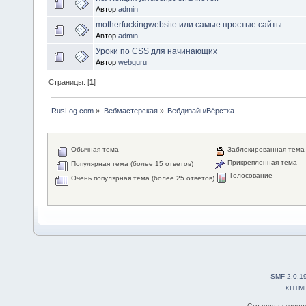
Автор
admin
motherfuckingwebsite или самые простые сайты
Автор
admin
Уроки по CSS для начинающих
Автор
webguru
Страницы: [
1
]
RusLog.com
»
Вебмастерская
»
Вебдизайн/Вёрстка
Обычная тема
Заблокированная тема
Прикрепленная тема
Популярная тема (более 15 ответов)
Голосование
Очень популярная тема (более 25 ответов)
SMF 2.0.1
XHTM
Страница сгенери