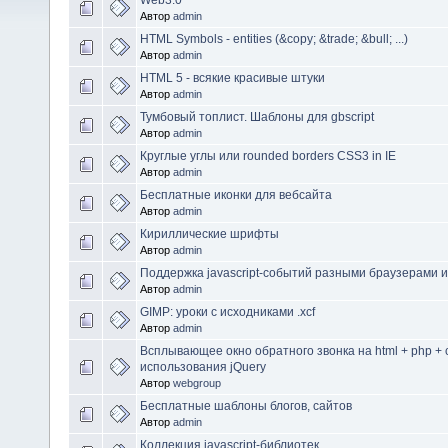
Автор
admin
HTML Symbols - entities (&copy; &trade; &bull; ...)
Автор
admin
HTML 5 - всякие красивые штуки
Автор
admin
Тумбовый топлист. Шаблоны для gbscript
Автор
admin
Круглые углы или rounded borders CSS3 in IE
Автор
admin
Бесплатные иконки для вебсайта
Автор
admin
Кириллические шрифты
Автор
admin
Поддержка javascript-событий разными браузерами 
Автор
admin
GIMP: уроки с исходниками .xcf
Автор
admin
Всплывающее окно обратного звонка на html + php + c
использования jQuery
Автор
webgroup
Бесплатные шаблоны блогов, сайтов
Автор
admin
Коллекция javascript-библиотек