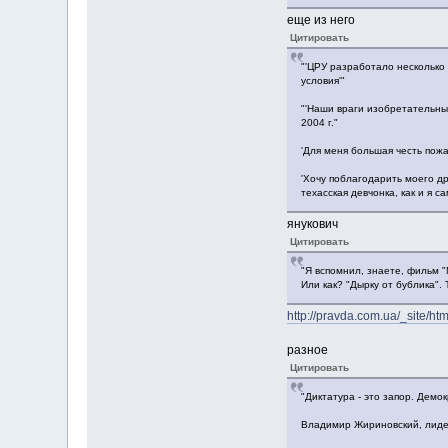
еще из него
Цитировать
"'ЦРУ разработало несколько 
условия'"
"'Наши враги изобретательны
2004 г."
'Для меня большая честь пожа
'Хочу поблагодарить моего дру
техасская девчонка, как и я са
янукович
Цитировать
"Я вспомнил, знаете, фильм "М
Или как? "Дырку от бублика". 
http://pravda.com.ua/_site/h
разное
Цитировать
"Диктатура - это запор. Демо
Владимир Жириновский, лид