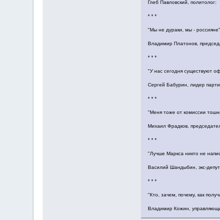
Глеб Павловский, политолог:
* * *
"Мы не дураки, мы - россияне"
Владимир Платонов, председ
* * *
"У нас сегодня существуют о
Сергей Бабурин, лидер парти
* * *
"Меня тоже от комиссии тошнит
Михаил Фрадков, председате
* * *
"Лучше Маркса никто не напи
Василий Шандыбин, экс-депут
* * *
"Кто, зачем, почему, как полу
Владимир Кожин, управляющи