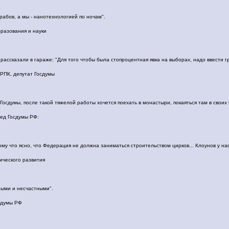
абов, а мы - нанотехнологией по ночам".
разования и науки
рассказали в гараже: "Для того чтобы была стопроцентная явка на выборах, надо ввести г
РПК, депутат Госдумы
Госдумы, после такой тяжелой работы хочется поехать в монастыри, покаяться там в своих 
ед Госдумы РФ:
ому что ясно, что Федерация не должна заниматься строительством цирков... Клоунов у нас
ического развития
ными и несчастными".
сдумы РФ