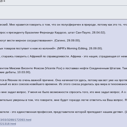
18 »
ский. Мне нравится говорить о том, что он полусферичен в природе, потому как это то, что
прос к президенту Бразилии Фернандо Кардозо, штат Сан-Пауло, 28.04.02).
огут вести мирное сосуществование». (Сагино, 29.09.00).
 товаров поступает к нам из колоний». (NPR's Morning Editing, 26.09.00).
 стараясь говорить с Африкой по справедливости. Африка - это нация, страдающая от не
ентом Мексики Висенте Фоксом (Vicente Fox) о поставках нефти Соединенным Штатам. Так
ие дебаты, 10.03.00).
тся в Японии по очень важной причине. Она начинается здесь, потому как вот уже на про
ный из всех союзов новейшего времени. Из этого союза родилась эра мира в тихоокеанско
 мне задал вопрос. У меня не было возможности спросить того, кто мне задал вопрос. А о к
ительно уверены в том, что говорите, мне будет гораздо легче ответить на Ваш вопрос. Я
ватели - это единственная профессия, представители которой преподают нашим детям». (1
3/03/03/3288/172093.html
n/221318.html