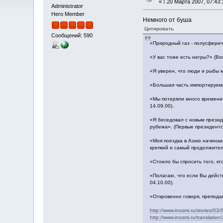
«
:
20 Марта 2007, 07:43:
Administrator
Hero Member
Немного от буша
Цитировать
Сообщений: 590
«Природный газ - полусфериче
«У вас тоже есть негры?» (Во
«Я уверен, что люди и рыбы м
«Большая часть импортируемых
«Мы потеряли много времени,
14.09.00).
«Я беседовал с новым презид
рубежа». (Первые президентск
«Моя поездка в Азию начинае
крепкий и самый продолжитель
«Стоило бы спросить того, кто
«Полагаю, что если Вы действ
04.10.00).
«Откровенно говоря, препода
http://www.inosmi.ru/stories/0
http://www.inosmi.ru/translatio