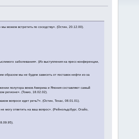
 мы можем встретить по соседству». (Остин, 20.12.00).
мыслимого заболевания». (Из выступления на пресс-конференции,
им образом мы не будем зависеть от поставок нефти из-за
тяжении полутора веков Америка и Япония составляют самый
м регионе». (Токио, 18.02.02).
аком вопросе идет речь?». (Остин, Техас, 08.01.01).
 не могу ответить на ваш вопрос». (Рейнольдсбург, Огайо,
8.09.95).