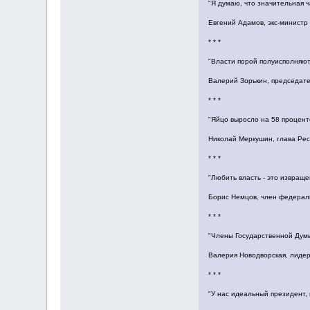
"Я думаю, что значительная 
Евгений Адамов, экс-министр
* * *
"Власти порой полуисполняют
Валерий Зорькин, председате
* * *
"Яйцо выросло на 58 процент
Николай Меркушин, глава Рес
* * *
"Любить власть - это извраще
Борис Немцов, член федерал
* * *
"Члены Государственной Думы 
Валерия Новодворская, лидер
* * *
"У нас идеальный президент, 