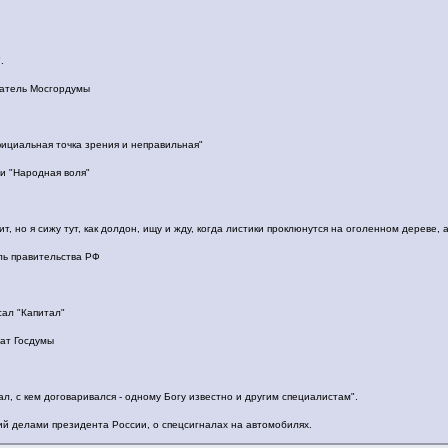
.
атель Мосгордумы
фициальная точка зрения и неправильная"
и "Народная воля"
, но я сижу тут, как долдон, ищу и жду, когда листики проклюнутся на оголенном дереве, а
ль правительства РФ
сал "Капитал"
ат Госдумы
чал, с кем договаривался - одному Богу известно и другим специалистам".
й делами президента России, о спецсигналах на автомобилях.