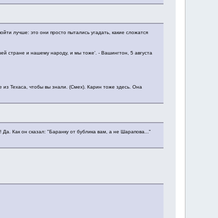
ойти лучше: это они просто пытались угадать, какие сложатся
й стране и нашему народу, и мы тоже'. - Вашингтон, 5 августа
ке из Техаса, чтобы вы знали. (Смех). Карин тоже здесь. Она
 Да. Как он сказал: "Баранку от бублика вам, а не Шарапова..."