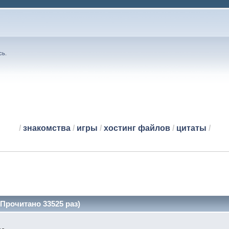
сь
.
/
знакомства
/
игры
/
хостинг файлов
/
цитаты
/
Прочитано 33525 раз)