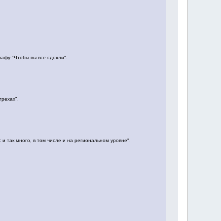
рафу "Чтобы вы все сдохли".
грехах".
 и так много, в том числе и на региональном уровне".