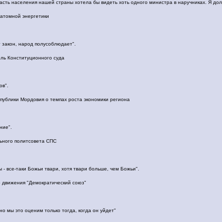
часть населения нашей страны хотела бы видеть хоть одного министра в наручниках. Я до
 атомной энергетики
 закон, народ полусоблюдает".
ль Конституционного суда
ов".
публики Мордовия о темпах роста экономики региона
ние".
ьного политсовета СПС
- все-таки Божьи твари, хотя твари больше, чем Божьи".
 движения "Демократический союз"
но мы это оценим только тогда, когда он уйдет"