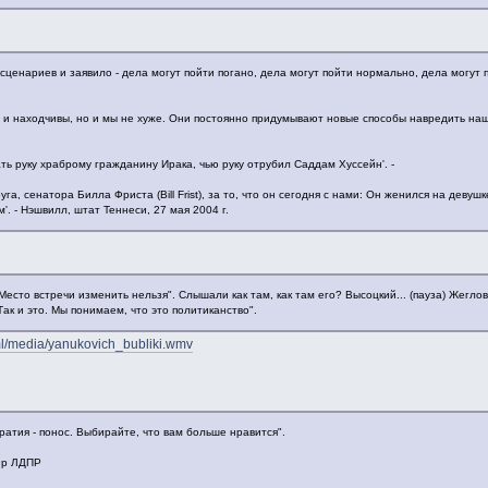
сценариев и заявило - дела могут пойти погано, дела могут пойти нормально, дела могут п
 и находчивы, но и мы не хуже. Они постоянно придумывают новые способы навредить наше
ть руку храброму гражданину Ирака, чью руку отрубил Саддам Хуссейн'. -
га, сенатора Билла Фриста (Bill Frist), за то, что он сегодня с нами: Он женился на девуш
м'. - Нэшвилл, штат Теннеси, 27 мая 2004 г.
есто встречи изменить нельзя". Слышали как там, как там его? Высоцкий... (пауза) Жеглов!
Так и это. Мы понимаем, что это политиканство".
tml/media/yanukovich_bubliki.wmv
кратия - понос. Выбирайте, что вам больше нравится".
ер ЛДПР