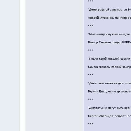
* * *
"Демографией занимается Зур
Андрей Фурсенко, министр об
* * *
"Мне сегодня мужики анекдот 
Виктор Тюлькин, лидер РКРП-
* * *
"После такой тяжелой сессии 
Слиска Любовь, первый зампр
* * *
"Денег вам точно не дам, пот
Герман Греф, министр эконом
* * *
"Депутаты не могут быть бед
Сергей Абельцев, депутат Го
* * *