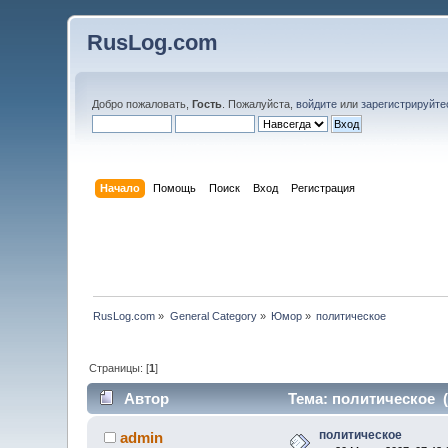
RusLog.com
Добро пожаловать,
Гость
. Пожалуйста,
войдите
или
зарегистрируйте
Начало
Помощь
Поиск
Вход
Регистрация
RusLog.com
»
General Category
»
Юмор
»
политическое
Страницы: [
1
]
Автор
Тема: политическое (
политическое
admin