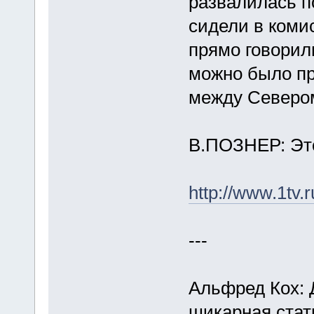
развалилась п
сидели в коми
прямо говорили
можно было пр
между Северо
В.ПОЗНЕР: Это
http://www.1tv.r
---
Альфред Кох: Д
шикарная стат