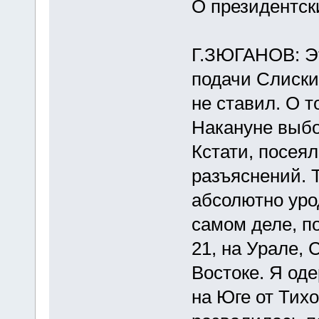
О президентск
Г.ЗЮГАНОВ: Эт
подачи Слиски 
не ставил. О т
Накануне выбо
Кстати, посея
разъяснений. 
абсолютно уро
самом деле, п
21, на Урале,
Востоке. Я од
на Юге от Тихо