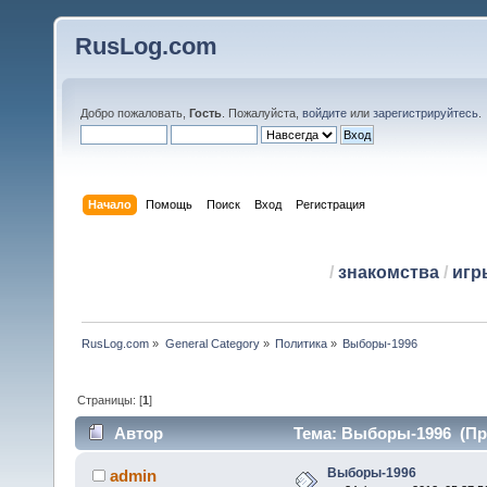
RusLog.com
Добро пожаловать,
Гость
. Пожалуйста,
войдите
или
зарегистрируйтесь
.
Начало
Помощь
Поиск
Вход
Регистрация
/
знакомства
/
игр
RusLog.com
»
General Category
»
Политика
»
Выборы-1996
Страницы: [
1
]
Автор
Тема: Выборы-1996 (Про
Выборы-1996
admin