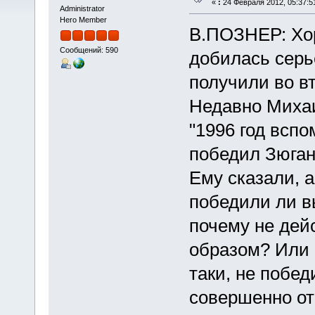
«
:
24 Февраля 2012, 05:37:5
Administrator
Hero Member
В.ПОЗНЕР: Хор
Сообщений: 590
добилась серье
получили во в
Недавно Михаи
"1996 год вспом
победил Зюган
Ему сказали, а
победили ли в
почему не дей
образом? Или 
таки, не побед
совершенно от