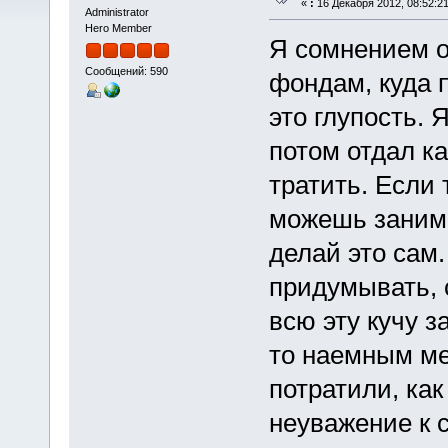
«
:
16 Декабря 2012, 08:52:21
Administrator
Hero Member
Я сомнением о
Сообщений: 590
фондам, куда 
это глупость. 
потом отдал к
тратить. Если
можешь занима
делай это сам.
придумывать, 
всю эту кучу з
то наемным ме
потратили, ка
неуважение к 