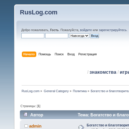
RusLog.com
Добро пожаловать,
Гость
. Пожалуйста,
войдите
или
зарегистрируйтесь
.
Начало
Помощь
Поиск
Вход
Регистрация
/
знакомства
/
игр
RusLog.com
»
General Category
»
Политика
»
Богатство и благотворит
Страницы: [
1
]
Автор
Тема: Богатство и благ
Богатство и благотвори
admin