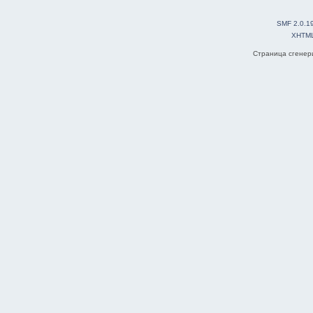
SMF 2.0.1
XHTM
Страница сгенери