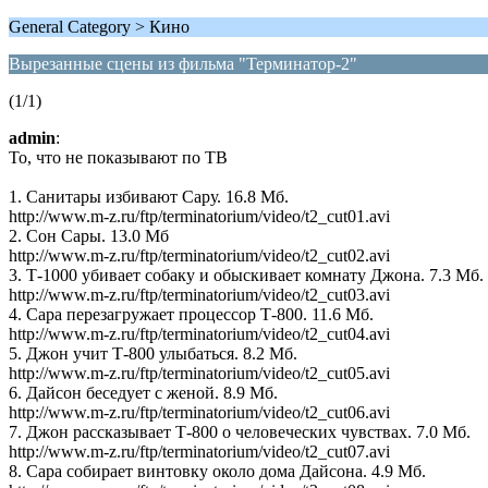
General Category > Кино
Вырезанные сцены из фильма "Терминатор-2"
(1/1)
admin
:
То, что не показывают по ТВ
1. Санитары избивают Сару. 16.8 Мб.
http://www.m-z.ru/ftp/terminatorium/video/t2_cut01.avi
2. Сон Сары. 13.0 Мб
http://www.m-z.ru/ftp/terminatorium/video/t2_cut02.avi
3. Т-1000 убивает собаку и обыскивает комнату Джона. 7.3 Мб.
http://www.m-z.ru/ftp/terminatorium/video/t2_cut03.avi
4. Сара перезагружает процессор Т-800. 11.6 Мб.
http://www.m-z.ru/ftp/terminatorium/video/t2_cut04.avi
5. Джон учит Т-800 улыбаться. 8.2 Мб.
http://www.m-z.ru/ftp/terminatorium/video/t2_cut05.avi
6. Дайсон беседует с женой. 8.9 Мб.
http://www.m-z.ru/ftp/terminatorium/video/t2_cut06.avi
7. Джон рассказывает Т-800 о человеческих чувствах. 7.0 Мб.
http://www.m-z.ru/ftp/terminatorium/video/t2_cut07.avi
8. Сара собирает винтовку около дома Дайсона. 4.9 Мб.