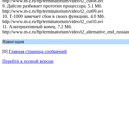
http://www.m-z.ru/ftp/terminatorium/video/t2_cut08.avi
9. Дайсон разбивает прототип процессора. 5.1 Мб.
http://www.m-z.ru/ftp/terminatorium/video/t2_cut09.avi
10. Т-1000 замечает сбои в своих функциях. 4.0 Мб.
http://www.m-z.ru/ftp/terminatorium/video/t2_cut10.avi
11. Альтернативный конец. 7.2 Мб.
http://www.m-z.ru/ftp/terminatorium/video/t2_alternative_end_russian
Навигация
[0]
Главная страница сообщений
Перейти к полной версии