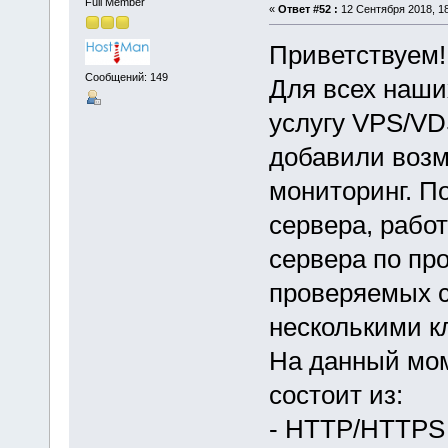
Full Member
«
Ответ #52 :
12 Сентября 2018, 18
Приветствуем!
Сообщений: 149
Для всех наши
услугу VPS/VD
добавили воз
мониторинг. П
сервера, рабо
сервера по про
проверяемых 
несколькими к
На данный мом
состоит из:
- HTTP/HTTPS (