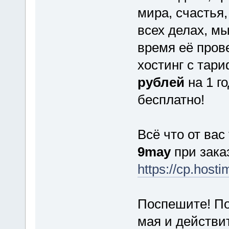
мира, счастья,
всех делах, м
время её пров
хостинг с тар
рублей
на 1 г
бесплатно!
Всё что от вас
9may
при заказ
https://cp.hosti
Поспешите! По
мая и действи