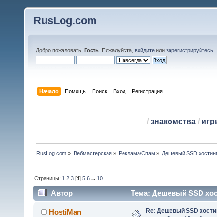
RusLog.com
Добро пожаловать,
Гость
. Пожалуйста,
войдите
или
зарегистрируйтесь
.
Начало
Помощь
Поиск
Вход
Регистрация
/
знакомства
/
игр
RusLog.com
»
Вебмастерская
»
Реклама/Спам
»
Дешевый SSD хостинг 
Страницы:
1
2
3
[
4
]
5
6
...
10
Автор
Тема: Дешевый SSD хост
(Прочитано 325003 раз)
Re: Дешевый SSD хости
HostiMan