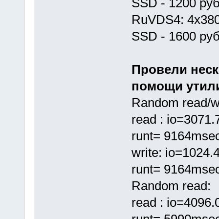
SSD - 1200 ру
RuVDS4: 4x380
SSD - 1600 ру
Провели неск
помощи утилит
Random read/wr
read : io=3071
runt= 9164mse
write: io=1024
runt= 9164mse
Random read:
read : io=4096