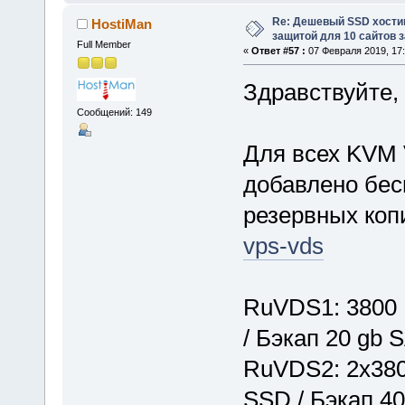
Re: Дешевый SSD хости
HostiMan
защитой для 10 сайтов з
Full Member
«
Ответ #57 :
07 Февраля 2019, 17:
Здравствуйте,
Сообщений: 149
Для всех KVM 
добавлено бес
резервных коп
vps-vds
RuVDS1: 3800 
/ Бэкап 20 gb 
RuVDS2: 2x380
SSD / Бэкап 4