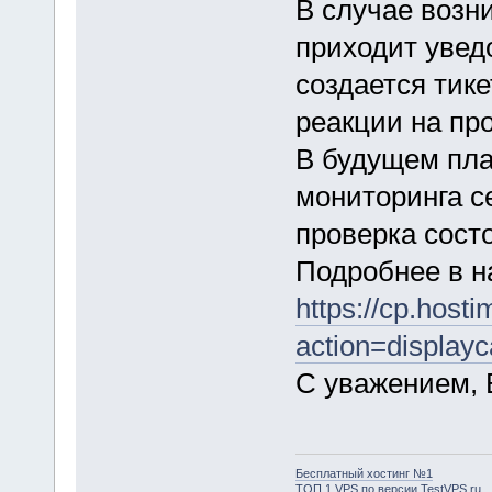
В случае возн
приходит уведо
создается тик
реакции на пр
В будущем пла
мониторинга с
проверка сост
Подробнее в н
https://cp.hos
action=display
С уважением, 
Бесплатный хостинг №1
ТОП 1 VPS по версии TestVPS.ru