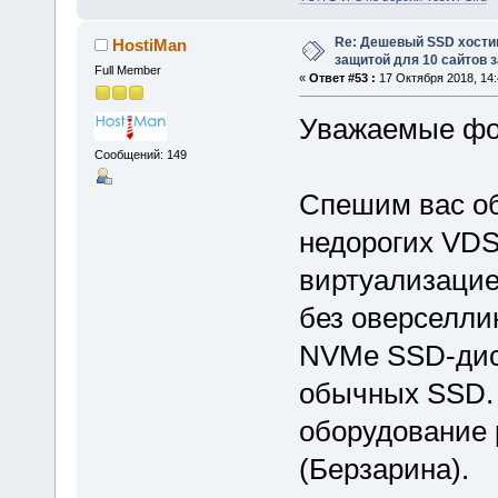
Re: Дешевый SSD хости
HostiMan
защитой для 10 сайтов з
Full Member
«
Ответ #53 :
17 Октября 2018, 14:
Уважаемые фо
Сообщений: 149
Спешим вас об
недорогих VDS
виртуализацие
без оверселли
NVMe SSD-диск
обычных SSD.
оборудование 
(Берзарина).