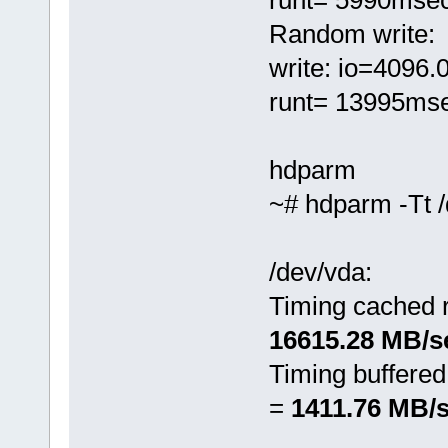
runt= 5990mse
Random write:
write: io=4096
runt= 13995ms
hdparm
~# hdparm -Tt 
/dev/vda:
Timing cached 
16615.28 MB/s
Timing buffered
=
1411.76 MB/