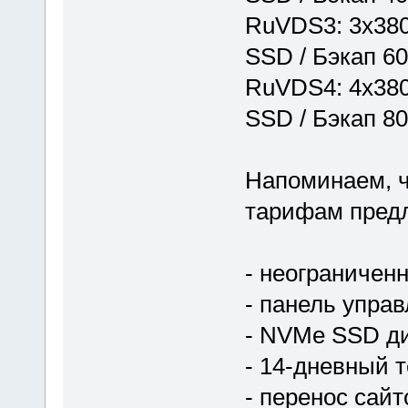
RuVDS3: 3x380
SSD / Бэкап 6
RuVDS4: 4x380
SSD / Бэкап 8
Напоминаем, ч
тарифам предл
- неограничен
- панель упра
- NVMe SSD ди
- 14-дневный 
- перенос сайт