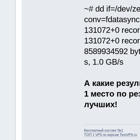
~# dd if=/dev/z
conv=fdatasync
131072+0 recor
131072+0 recor
8589934592 byt
s, 1.0 GB/s
А какие резу
1 место по ре
лучших!
Бесплатный хостинг №1
ТОП 1 VPS по версии TestVPS.ru