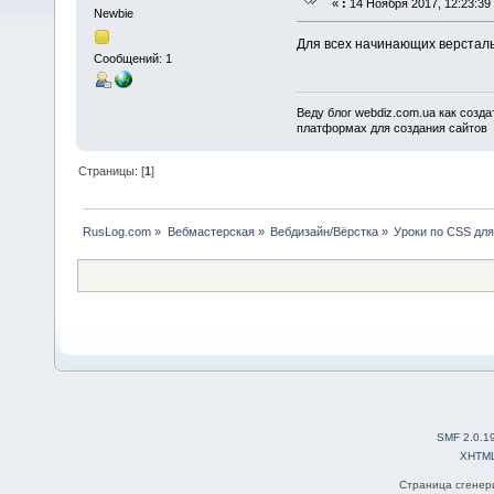
«
:
14 Ноября 2017, 12:23:39
Newbie
Для всех начинающих верстал
Сообщений: 1
Веду блог webdiz.com.ua как созд
платформах для создания сайтов
Страницы: [
1
]
RusLog.com
»
Вебмастерская
»
Вебдизайн/Вёрстка
»
Уроки по CSS дл
SMF 2.0.1
XHTM
Страница сгенери