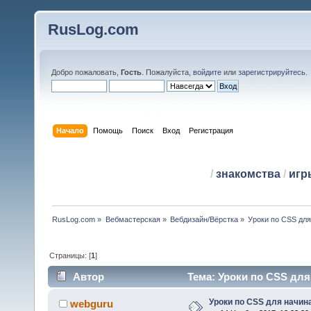
RusLog.com
Добро пожаловать,
Гость
. Пожалуйста,
войдите
или
зарегистрируйтесь
.
Начало
Помощь
Поиск
Вход
Регистрация
/
знакомства
/
игр
RusLog.com
»
Вебмастерская
»
Вебдизайн/Вёрстка
»
Уроки по CSS дл
Страницы: [
1
]
Автор
Тема: Уроки по CSS для
Уроки по CSS для начи
webguru