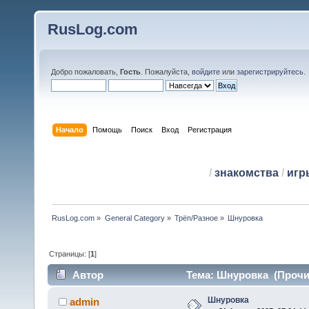
RusLog.com
Добро пожаловать,
Гость
. Пожалуйста,
войдите
или
зарегистрируйтесь
.
Начало
Помощь
Поиск
Вход
Регистрация
/
знакомства
/
игр
RusLog.com
»
General Category
»
Трёп/Разное
»
Шнуровка
Страницы: [
1
]
Автор
Тема: Шнуровка (Прочит
Шнуровка
admin