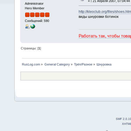
«
:
21 Апреля 2007, 07:04:44 
Administrator
Hero Member
http://kleoclub.org/files/shoes.ht
виды шнуровки ботинок
Сообщений: 590
Работать так, чтобы тов
Страницы: [
1
]
RusLog.com
»
General Category
»
Трёп/Разное
»
Шнуровка
SMF 2.0.1
XHTM