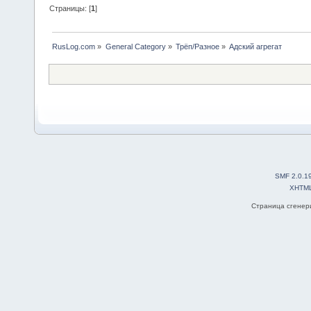
Страницы: [
1
]
RusLog.com
»
General Category
»
Трёп/Разное
»
Адский агрегат
SMF 2.0.1
XHTM
Страница сгенери