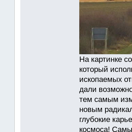
На картинке с
который испол
ископаемых о
дали возможн
тем самым из
новым радика
глубокие карь
космоса! Самы