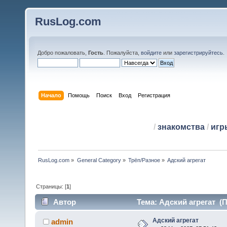
RusLog.com
Добро пожаловать,
Гость
. Пожалуйста,
войдите
или
зарегистрируйтесь
.
Начало
Помощь
Поиск
Вход
Регистрация
/
знакомства
/
игр
RusLog.com
»
General Category
»
Трёп/Разное
»
Адский агрегат
Страницы: [
1
]
Автор
Тема: Адский агрегат (П
Адский агрегат
admin