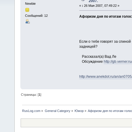
2007.
Newbie
«
:
26 Мая 2007, 07:49:22 »
Сообщений: 12
Афоризм дня по итогам голос
Если о тебе говорят за спиной
задницей?
Рассказал(a) Вад Ле
Обсуждение
http://gb.verner.
http://www.anekdot.ru/an/an0705
Страницы: [
1
]
RusLog.com
»
General Category
»
Юмор
»