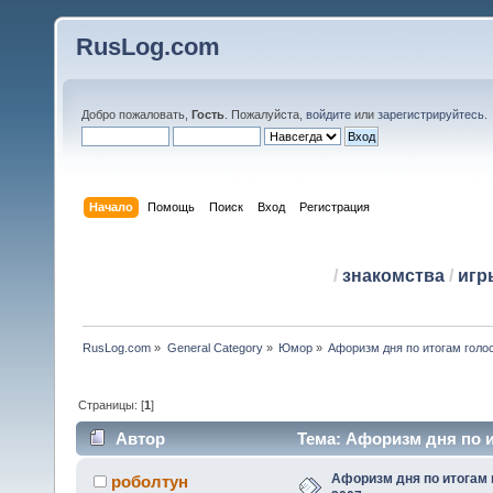
RusLog.com
Добро пожаловать,
Гость
. Пожалуйста,
войдите
или
зарегистрируйтесь
.
Начало
Помощь
Поиск
Вход
Регистрация
/
знакомства
/
игр
RusLog.com
»
General Category
»
Юмор
»
Страницы: [
1
]
Автор
Тема: Афоризм дня по ит
Афоризм дня по итогам 
роболтун