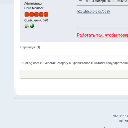
«
:
24 Ноября 2010, 19:06:53
Administrator
Hero Member
http://lib.ololo.cc/gost/
Сообщений: 590
Работать так, чтобы тов
Страницы: [
1
]
RusLog.com
»
General Category
»
Трёп/Разное
»
Каталог государствен
SMF 2.0.1
XHTM