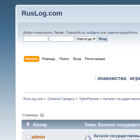
RusLog.com
Добро пожаловать,
Гость
. Пожалуйста,
войдите
или
зарегистрируйтесь
.
Начало
Помощь
Поиск
Вход
Регистрация
/
знакомства
/
игр
RusLog.com
»
General Category
»
Трёп/Разное
»
Каталог государствен
Страницы: [
1
]
Автор
Тема: Каталог государс
Каталог государственны
admin